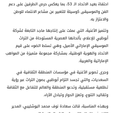
احتفاءً بعيد الاتحاد الـ 53،
بما يعكس حرص الطرفين على دعم
الفن والموسيقى كوسيلة للتعبير عن مشاعر الانتماء للوطن
والاعتزاز به
.
و
تتميز الأغنية
، التي عملت على إنتاجها ماجد التابعة لشركة
أبوظبي للإعلام،
بألحانها العصرية المستوحاة من التراث
الموسيقي الإماراتي الأصيل، وهي تسلط الضوء على قيم
الاتحاد والهوية الوطنية، بمشاركة مجموعة متميزة من المواهب
الإماراتية والعربية
.
و
جرى
تصوير
الأغنية
في مؤسسات المنطقة الثقافية في
السعديات
،
و
التي تجسد التزام أبوظبي بصون التراث عبر رؤية
تطلعية مستقبلية، وتدعو المنطقة والعالم للتفاعل مع الثقافة
وتقاليد التنوع، وتعزز الحوار وتبادل الآراء.
وبهذه المناسبة
،
قالت سعادة نوف محمد البوشليبي، المدير