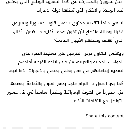
“
نحن فخورون
بالمشاركة في هذا المشروع الوطني الذي يعكس
قيم الوحدة والابتكار التي تمثلها
دولة
الإمارات.
نسعى دائماً لتقديم محتوى يلامس قلوب جمهورنا ويعبر عن
فخرنا بوطننا، ونتطلع لأن تكون هذه الأغنية من ضمن الأغاني
التي ألهمت وستلهم الأجيال القادمة”.
ويعكس التعاون حرص الطرفين على تسليط الضوء على
المواهب المحلية والعربية، من خلال إتاحة الفرصة أمامهم
لتقديم إبداعاتهم في عمل وطني يحتفي بالإنجازات الإماراتية.
كما يعبر العمل عن التزام ماجد بدعم الفنون والثقافة، بوصفها
جزءاً محورياً من الهوية الإماراتية وعنصراً أساسياً في بناء جسور
التواصل مع الثقافات الأخرى.
Share this content: