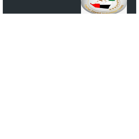
رابطة عشاق المغرب UAE Morocco
Lover
انضم الينا على الفيس بوك
مصدرك الموثوق لأحدث الأخبار الفنية والاجتماعية والثقافية
اشـتـرك
managment@alatheerchannel.com