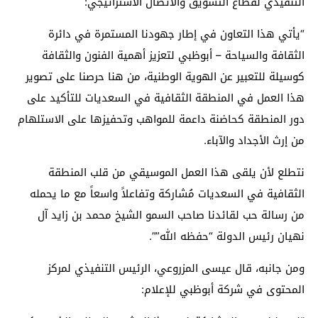
التنفيذي لقطاع التسويق والاتصال الاستراتيجي:
“يأتي هذا التعاون في إطار جهودنا المستمرة في دائرة
الثقافة والسياحة – أبوظبي لتعزيز أهمية الفنون والثقافة
كوسيلة للتعبير عن الهوية الوطنية، من هنا حرصنا على تصوير
هذا العمل في المنطقة الثقافية في السعديات للتأكيد على
دور المنطقة كحاضنة داعمة للمواهب
وتحفيزها على الاستلهام
من إرث الأجداد والآباء.
نتطلع لأن يلقى هذا العمل الموسيقي من قلب المنطقة
الثقافية في السعديات مُشاركة وتفاعلاً واسعاً مع ما يحمله
من رسالة حب لقائدنا صاحب السمو الشيخ محمد بن زايد آل
نهيان رئيس الدولة “حفظه الله””.
ومن جانبه،
قال
عيسى
المزروعي، الرئيس التنفيذي لمركز
المحتوى في شركة أبوظبي للإعلام
: