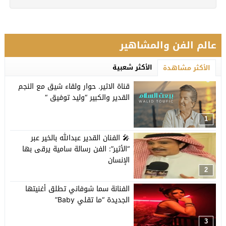
عالم الفن والمشاهير
الأكثر شعبية
الأكثر مشاهدة
قناة الاثير. حوار ولقاء شيق مع النجم
القدير والكبير “وليد توفيق “
1
🎤 الفنان القدير عبدالله بالخير عبر
“الأثير”: الفن رسالة سامية يرقى بها
الإنسان
2
الفنانة سما شوفاني تطلق أغنيتها
الجديدة “ما تقلي Baby”
3