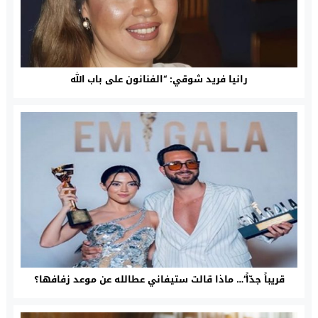
رانيا فريد شوقي: “الفنانون على باب الله
قريباً جدّاً”… ماذا قالت ستيفاني عطالله عن موعد زفافها؟