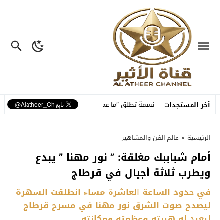
لة
نسمة تطلق “ما عم بنساك”.. أغنية مصوّرة تحوّل وجع الفراق إلى رسالة 
آخر المستجدات
الرئيسية
»
عالم الفن والمشاهير
أمام شباببك مغلقة: ” نور مهنا ” يبدع
ويطرب ثلاثة أجيال في قرطاج
في حدود الساعة العاشرة مساء انطلقت السهرة
ليصدح صوت الشرق نور مهنا في مسرح قرطاج
ليعيد له هيبته وعظمته ومكانته.