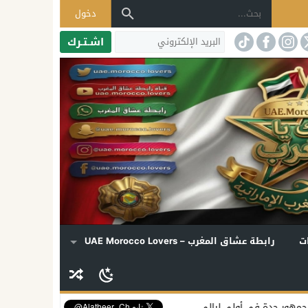
دخول
اشـتـرك
ت
رابطة عشاق المغرب – UAE Morocco Lovers
يالي «دي روحي»
إليسا تكشف موعد ألبومها الجديد وتفتح قلبها لملفات ال