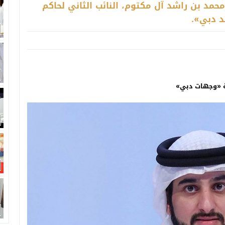
مد بن راشد آل مكتوم، النائب الثاني لحاكم
د دبي».
لة «وجهات دبي»