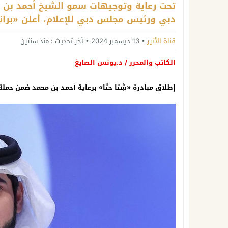
تحت رعاية وتوجيهات سمو الشيخ أحمد بن مح
دبي ورئيس مجلس دبي للإعلام، أعلن «بران
قناة الأثير
13 ديسمبر 2024
آخر تحديث :
منذ سنتين
الكاتب والمحرر / د.يونس الصايغ
إطلاق مبادرة «شِتا حتّا» برعاية أحمد بن محمد ضمن حم