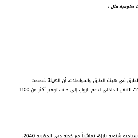
ت حكومية مثل :
والطرق في هيئة الطرق والمواصلات، أن الهيئة خصصت
خدمات نقل متعددة مثل رحلات «حتا إكسبرس» وحافلات التنقل الداخلي لدعم الزوار، إلى جانب توفير أكثر من 1100
احية شتوية بارزة، تماشياً مع خطة دبي الحضرية 2040،