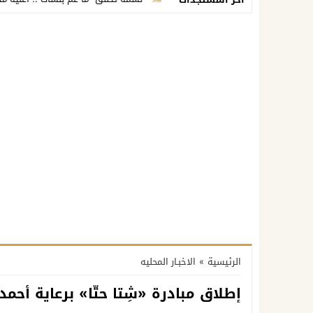
الرئيسية
»
الاخبـار المحليه
إطلاق مبادرة «شِتا حتّا» برعاية أ