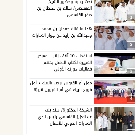
تحت رعاية وحضور الشيخ
المهندس/ سالم بن سلطان بن
صقر القاسمي.
1
هذا ما قالة حمدان بن محمد
وعبدالله بن زايد عن جواز الامارات
2
استقطب 10 آلاف زائر .. معرض
الفجيرة لكتاب الطفل يختتم
فعاليات دورته الأولى
3
مول أم القيوين يرحب بالبيك • أول
فروع البيك في أم القيوين قريبًا!
4
الشيخة الدكتورة/ هند بنت
عبدالعزيز القاسمي رئيس نادي
الامارات الدولي للأعمال
5