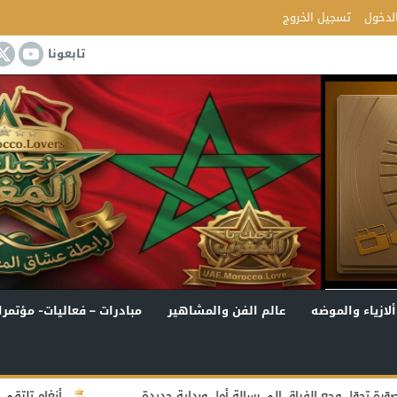
لدخول
تسجيل الخروج
تابعونا
ألازياء والموضه
عالم الفن والمشاهير
مبادرات – فعاليات- مؤتمرا
لى رسالة أمل وبداية جديدة
أنغام تلتقي جمهور جدة في أولى ل