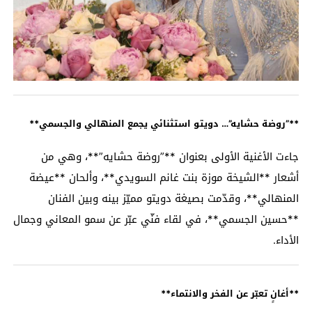
**”روضة حشايه”… دويتو استثنائي يجمع المنهالي والجسمي**
جاءت الأغنية الأولى بعنوان **”روضة حشايه”**، وهي من
أشعار **الشيخة موزة بنت غانم السويدي**، وألحان **عيضة
المنهالي**، وقدّمت بصيغة دويتو مميّز بينه وبين الفنان
**حسين الجسمي**، في لقاء فنّي عبّر عن سمو المعاني وجمال
الأداء.
**أغانٍ تعبّر عن الفخر والانتماء**