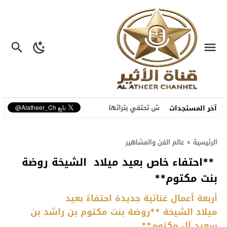
مراكش تحتفي بتراثها الشعبي في افتتاح الدورة الـ55 للمهرجان الوطني للفنون الشعبية
آخر المستجدات
الرئيسية
»
عالم الفن والمشاهير
**احتفاء خاص بعيد ميلاد الشيخة روضة
بنت مكتوم**
أربعة أعمال غنائية جديدة احتفاءً بعيد
ميلاد الشيخة **روضة بنت مكتوم بن راشد بن
سعيد آل مكتوم**