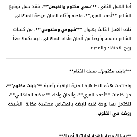
أما العمل الثاني،
، فقد حمل توقيع
**”سمي مكتوم والفيصل”**
الشاعر **أحمد المري**، ولحنه وأدّاه الفنان عيضة المنهالي.
تلاه العمل الثالث بعنوان
، من كلمات
**”شيوخي ومكتومي”**
الشاعر نفسه، وأيضاً من ألحان وأداء المنهالي، ليستكملا معاً
روح الاحتفاء والمحبة.
**”يابنت مكتوم”… مسك الختام**
واختتمت هذه التظاهرة الفنية الراقية بأغنية
،
**”يابنت مكتوم”**
من كلمات **أحمد المري**، وألحان وأداء **عيضة المنهالي**،
لتكتمل بها لوحة فنية نابضة بالمشاعر، مجسّدة مكانة الشيخة
روضة في القلوب.
**رسالة محبة بلهجة إماراتية أصيلة**