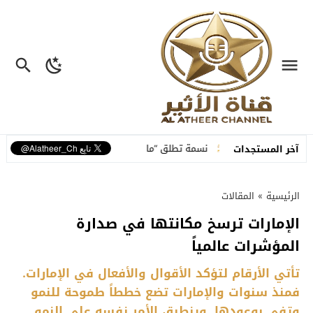
 متكاملة
نسمة تطلق “ما عم بنساك”.. أغنية مصوّرة تحوّل وجع الفراق إلى 
آخر المستجدات
الرئيسية
»
المقالات
الإمارات ترسخ مكانتها في صدارة
المؤشرات عالمياً
تأتي الأرقام لتؤكد الأقوال والأفعال في الإمارات.
فمنذ سنوات والإمارات تضع خططاً طموحة للنمو
وتفي بوعودها. وينطبق الأمر نفسه على النمو