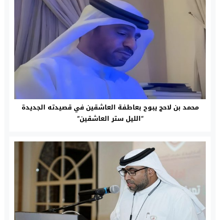
محمد بن لاحج يبوح بعاطفة العاشقين في قصيدته الجديدة
“الليل ستر العاشقين”