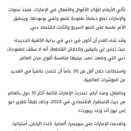
تأتي الأرقام لتؤكد الأقوال والأفعال في الإمارات. فمنذ سنوات
والإمارات تضع خططاً طموحة للنمو وتفي بوعودها. وينطبق
الأمر نفسه على النمو السريع والثابت لاقتصاد دبي،
وقد شاء القدر أن أكون في دبي في بداية الألفية الجديدة،
حيث تجلى لي باليقين والدلائل القاطعة، أنه لا سقف لطموحات
دبي التي وضعت نصب عينيها منافسة أقوى مدن العالم,
واستطاعت خلال أقل من 30 عاماً أن تتصدر عالمياً في العديد
من المؤشرات العالمية.
وبالفعل، ومنذ أيام، تصدرت الإمارات قائمة أكثر 10 دول بالعالم
من حيث الاستقرار الاقتصادي في 2024، وذلك طبقاً لتقرير «يو
إس نيوز آند ورلد ريبورت».
وتقدمت الإمارات على سويسرا، ألمانيا، كندا، اليابان، أستراليا،