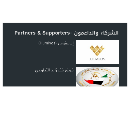
الشركاء والداعمون -Partners & Supporters
إلومينوس (Illuminos)
فريق فخر زايد التطوعي
رابطة عشاق المغرب UAE Morocco
Lover
انضم الينا على الفيس بوك