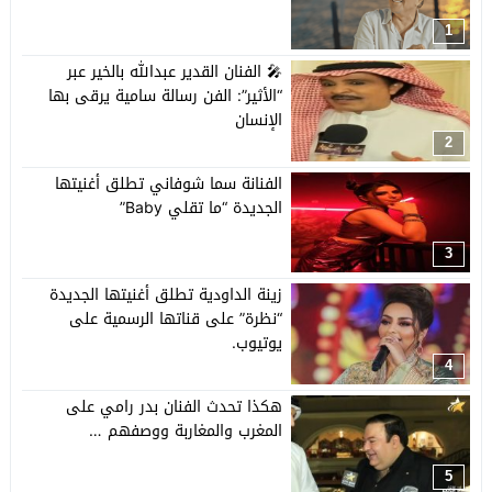
1
🎤 الفنان القدير عبدالله بالخير عبر
“الأثير”: الفن رسالة سامية يرقى بها
الإنسان
2
الفنانة سما شوفاني تطلق أغنيتها
الجديدة “ما تقلي Baby”
3
زينة الداودية تطلق أغنيتها الجديدة
“نظرة” على قناتها الرسمية على
يوتيوب.
4
هكذا تحدث الفنان بدر رامي على
المغرب والمغاربة ووصفهم …
5