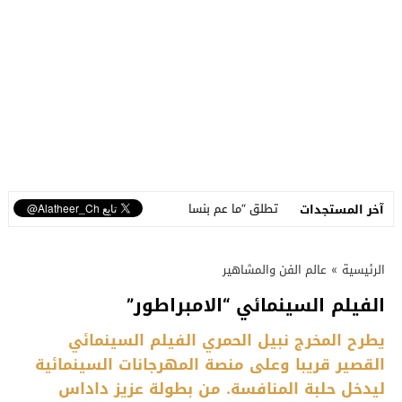
سمة تطلق “ما عم بنساك”.. أغنية مصوّرة تحوّل وجع الفراق إلى رسالة أمل وبداي
آخر المستجدات
الرئيسية
»
عالم الفن والمشاهير
الفيلم السينمائي “الامبراطور”
يطرح المخرج نبيل الحمري الفيلم السينمائي
القصير قريبا وعلى منصة المهرجانات السينمائية
ليدخل حلبة المنافسة. من بطولة عزيز داداس