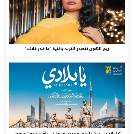
ريم الهوى تتصدر الترند بأغنية “ما قدر غلاتك”
“يا بلادي”.. حين تلتقي قصيدة محمد بن راشد بصوت حسين