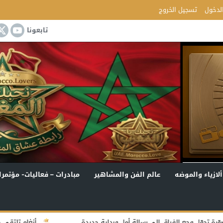
لدخول
تسجيل الخروج
تابعونا
ألازياء والموضه
عالم الفن والمشاهير
مبادرات – فعاليات- مؤتمرا
 إلى رسالة أمل وبداية جديدة
أنغام تلتقي جمهور جدة في أولى 