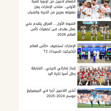
انضمام لاعبين من أوروبا للمرة
الأولى.. منتخب الإمارات يعزز
صفوفه بمزيج من الخبرة والشباب
1
الشوط الأول .. العراق يتقدم علي
عمان بهدف فى تصفيات كأس
العالم 2026
2
الإمارات تستضيف «كأس العالم
للكريكيت للسيدات T2
3
إنجاز إماراتي تاريخي.. الشارقة
بطل آسيا لكرة اليد
4
أعلى اللاعبين أجرا في البريميرليغ
موسم 2024-2025
5