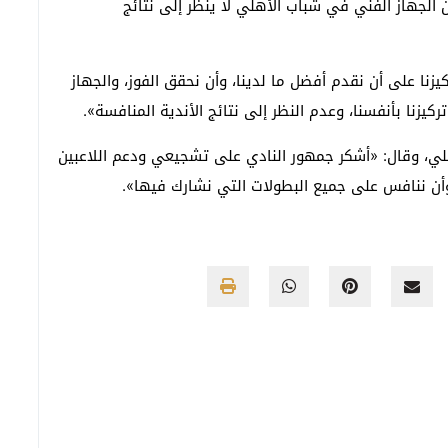
ي، البالغ من العمر 21 عاماً، على أن الجهاز الفني في شباب الأهلي لا ينظر إلى نتائج
نا على أن نقدم أفضل ما لدينا، وأن نحقق الفوز، والجهاز
يزنا بأنفسنا، وعدم النظر إلى نتائج الأندية المنافسة».
لي، وقال: «أشكر جمهور النادي على تشجيعي ودعم اللاعبين
أن ننافس على جميع البطولات التي نشارك فيها».