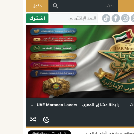
دخول
اشـتـرك
ت
رابطة عشاق المغرب – UAE Morocco Lovers
ليالي «دي روحي»
إليسا تكشف موعد ألبومها الجديد وتفتح قلبها لملفات ا