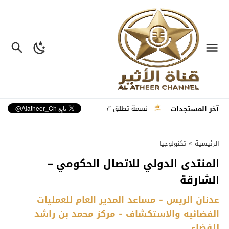
علية متكاملة
نسمة تطلق “ما عم بنساك”.. أغنية مصوّرة تحوّل وجع الفراق 
آخر المستجدات
الرئيسية
»
تكنولوجيا
المنتدى الدولي للاتصال الحكومي –
الشارقة
عدنان الريس - مساعد المدير العام للعمليات
الفضائيه والاستكشاف - مركز محمد بن راشد
للفضاء