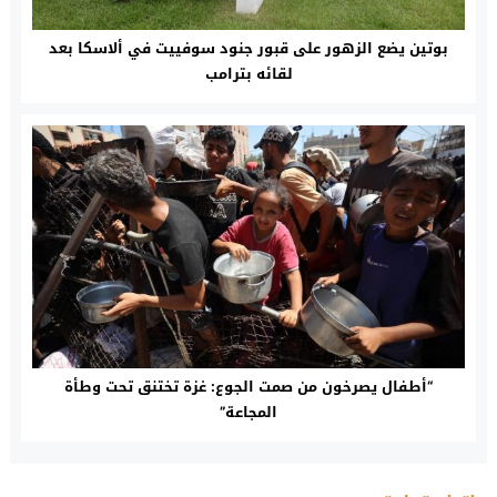
بوتين يضع الزهور على قبور جنود سوفييت في ألاسكا بعد
لقائه بترامب
“أطفال يصرخون من صمت الجوع: غزة تختنق تحت وطأة
المجاعة”