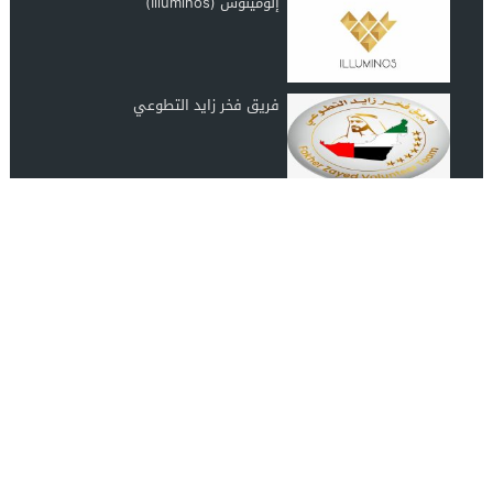
إلومينوس (Illuminos)
فريق فخر زايد التطوعي
رابطة عشاق المغرب UAE Morocco
Lover
انضم الينا على الفيس بوك
مصدرك الموثوق لأحدث الأخبار الفنية والاجتماعية والثقافية