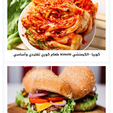
كوريا -الكيمتشي kimchi طعام كوري تقليدي وأساسي