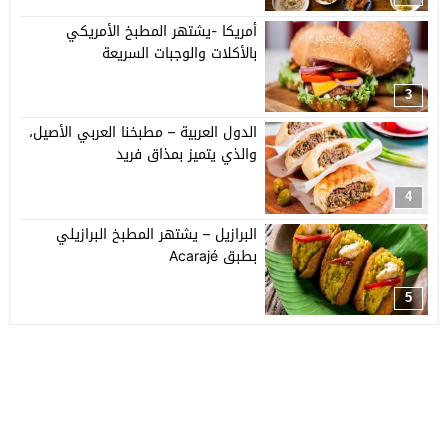
أمريكا -يشتهر المطبخ الأمريكي
بالأكلات والوجبات السريعة
3
الدول العربية – مطبخنا العربي الأصيل،
والذي يتميز بمذاق فريد
4
البرازيل – يشتهر المطبخ البرازيلي
بطبق Acarajé
5