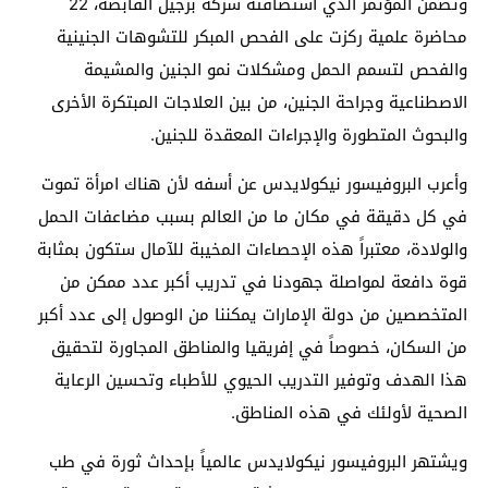
وتضمن المؤتمر الذي استضافته شركة برجيل القابضة، 22
محاضرة علمية ركزت على الفحص المبكر للتشوهات الجنينية
والفحص لتسمم الحمل ومشكلات نمو الجنين والمشيمة
الاصطناعية وجراحة الجنين، من بين العلاجات المبتكرة الأخرى
والبحوث المتطورة والإجراءات المعقدة للجنين.
وأعرب البروفيسور نيكولايدس عن أسفه لأن هناك امرأة تموت
في كل دقيقة في مكان ما من العالم بسبب مضاعفات الحمل
والولادة، معتبراً هذه الإحصاءات المخيبة للآمال ستكون بمثابة
قوة دافعة لمواصلة جهودنا في تدريب أكبر عدد ممكن من
المتخصصين من دولة الإمارات يمكننا من الوصول إلى عدد أكبر
من السكان، خصوصاً في إفريقيا والمناطق المجاورة لتحقيق
هذا الهدف وتوفير التدريب الحيوي للأطباء وتحسين الرعاية
الصحية لأولئك في هذه المناطق.
ويشتهر البروفيسور نيكولايدس عالمياً بإحداث ثورة في طب