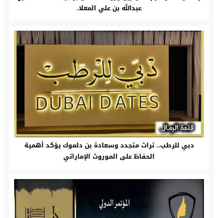
عبدالله بن علي المعلا.
دبي للرطب.. تراث متجدد وسعادة بن دلموك يؤكد أهمية
الحفاظ على الموروث الإماراتي