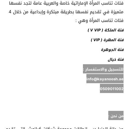
فئات تناسب المرأة الإماراتية خاصة والعربية عامة لتجد نفسها
متميزة في تقديم نفسها بطريقة مبتكرة وإبداعية من خلال 4
فئات تناسب المرأة وهي :
فئة الملكة ( V VIP )
فئة المهرة ( VIP )
فئة الجوهرة
فئة خيال
للتسجيل والاستفسار :
info@kayanoosh.ae
0509011002
من نحن :