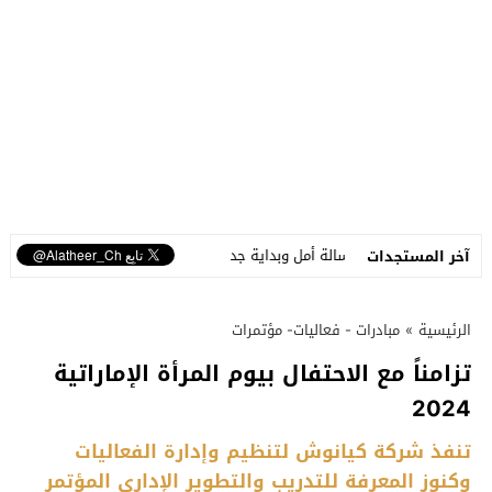
ل وبداية جديدة
أنغام تلتقي جمهور جدة في أولى ليالي «دي ر
آخر المستجدات
الرئيسية
»
مبادرات - فعاليات- مؤتمرات
تزامناً مع الاحتفال بيوم المرأة الإماراتية
2024
تنفذ شركة كيانوش لتنظيم وإدارة الفعاليات
وكنوز المعرفة للتدريب والتطوير الإداري المؤتمر