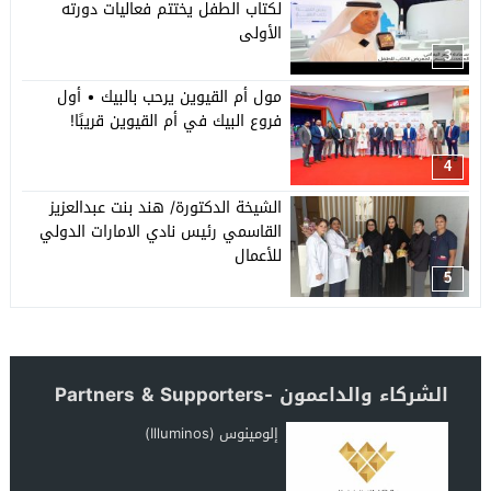
لكتاب الطفل يختتم فعاليات دورته
الأولى
3
مول أم القيوين يرحب بالبيك • أول
فروع البيك في أم القيوين قريبًا!
4
الشيخة الدكتورة/ هند بنت عبدالعزيز
القاسمي رئيس نادي الامارات الدولي
للأعمال
5
الشركاء والداعمون -Partners & Supporters
إلومينوس (Illuminos)