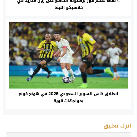
4 نقاط تفسّر فوز برشلونة الكاسح على ريال مدريد في
كلاسيكو الليغا
انطلاق كأس السوبر السعودي 2025 في هونغ كونغ
بمواجهات قوية
اترك تعليق