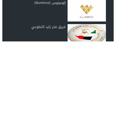
إلومينوس (Illuminos)
فريق فخر زايد التطوعي
رابطة عشاق المغرب UAE Morocco
Lover
انضم الينا على الفيس بوك
مصدرك الموثوق لأحدث الأخبار الفنية والاجتماعية والثقافية