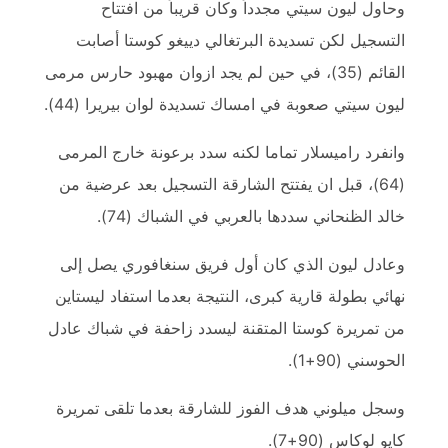
وحاول ليون سيتي مجدداً وكان قريباً من افتتاح
التسجيل لكن تسديدة البرتغالي دييغو كوستا أصابت
القائم (35)، في حين لم يجد ازوان مهبود حارس مرمى
ليون سيتي صعوبة في امساك تسديدة لوان بيريرا (44).
وانفرد راميسلار تماما لكنه سدد برعونة خارج المرمى
(64)، قبل ان يفتتح الشارقة التسجيل بعد عرضية من
خالد الظنحاني سددها بالعربي في الشباك (74).
وعادل ليون الذي كان أول فريق سنغافوري يصل إلى
نهائي بطولة قارية كبرى، النتيجة بعدما استفاد ليستاين
من تمريرة كوستا المتقنة ليسدد زاحفة في شباك عادل
الحوسني (90+1).
وسجل ميلوني هدف الفوز للشارقة بعدما تلقى تمريرة
كايو لوكاس (90+7).