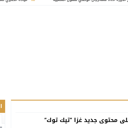
ا
لى محتوى جديد غزا “تيك توك”