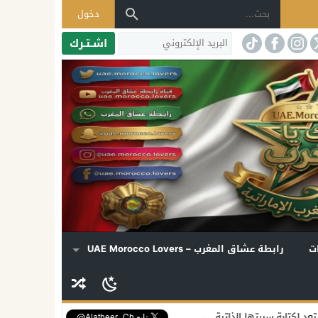
دخول
اشـتـرك
ت
رابطة عشاق المغرب – UAE Morocco Lovers
ذاتية… ومسلسل مرتقب يكشف أسراراً تُروى للمرة الأولى
بريطانيا تؤكد بق