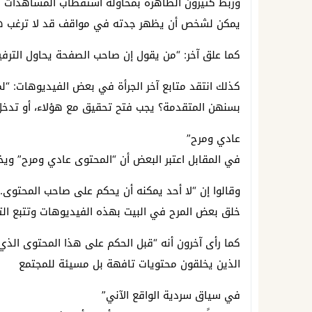
وربط كثيرون الظاهرة بمحاولة استقطاب المشاهدات لأ
يمكن لشخص أن يظهر جدته في مواقف قد لا ترغب ه
كما علق آخر: “من يقول إن صاحب الصفحة يحاول الترف
كذلك انتقد متابع آخر الجرأة في بعض الفيديوهات: “ل
بسنهن المتقدمة؟ يجب فتح تحقيق مع هؤلاء، أو تدخل أ
عادي ومرح”
في المقابل اعتبر البعض أن “المحتوى عادي ومرح” وي
وقالوا إن “لا أحد يمكنه أن يحكم على صاحب المحتوى.
خلق بعض المرح في البيت بهذه الفيديوهات وتتبع التع
كما رأى آخرون أنه “قبل الحكم على هذا المحتوى الذي
الذين يخلقون محتويات تافهة بل مسيئة للمجتمع
في سياق سردية الواقع الآني”