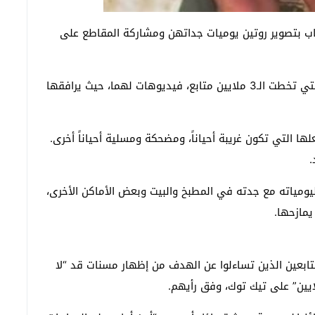
باب بتصوير روتين يوميات جداتهن ومشاركة المقاطع على
فعلى سبيل المثال، ينشر صاحب صفحة “أنا وجدتي”، التي تخطت الـ3 ملايين متابع، فيديوهات لهما، حيث يرافقها
ا التي تكون غريبة أحياناً، ومضحكة ومسلية أحياناً أخرى.
.
مياته مع جدته في المطبخ والبيت وبعض الأماكن الأخرى،
يمازحها.
تابعين الذين تساءلوا عن الهدف من إظهار مسنات قد “لا
ايين” على تيك توك، وفق رأيهم.