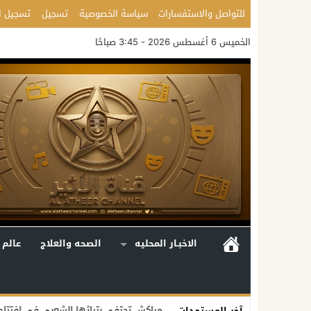
للتواصل والاستفسارات
سياسة الخصوصية
تسجيل
تسجيل ا
الخميس 6 أغسطس 2026 - 3:45 صباحًا
الاخبـار المحليه
الصحه والعلاج
عالم 
 الإمارات
مراكش تحتفي بتراثها الشعبي في افتتاح الدورة الـ55 للمهرجان الوطني للفنون الشعبية
آخر المستجدات