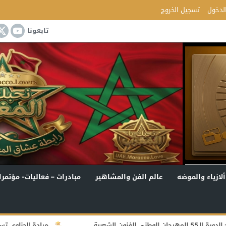
لدخول
تسجيل الخروج
تابعونا
ألازياء والموضه
عالم الفن والمشاهير
مبادرات – فعاليات- مؤتمرا
ميادة الحناوي تستعد لكتابة سيرتها ال