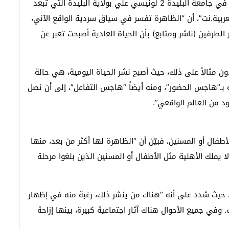
وتعليقاً على تلك الفيديوها، أوضح أستاذ علم الاجتماع في جامعة البليدة 2 لونيسي علي بولاية البليدة التي تبعد
العربية.نت”، أن “الظاهرة تفسر في سياق سردية الواقع الآني،
لطرفين (ناشر ومتابع) بأن الحياة العادية أصبحت تعبر عن
 مثالاً على ذلك، حيث أصبح نشر الحياة اليومية، هي حالة
 بـ”هاجس الحضور”، ومنه أيضاً “هاجس التفاعل”، إلى أن نصل
ود من العالم الواقعي”.
أطفال أو المسنين، فبيّن أن “الظاهرة لها أكثر من بعد، منها
ا يملك الأهلية مثل الأطفال أو المسنين الذين بلغوا مرحلة
، حيث شدد على أنه “هناك من ينشر ذلك، رغبة منه في إظهار
 وفي جميع الأحوال هناك آثار اجتماعية كبيرة، بينها إزاحة