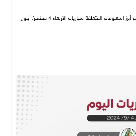
وفي التقرير التالي من “العين الرياضية” نستعرض معكم أبرز المعلومات المتعلقة بمباريات الأربعاء 4 سبتمبر/ أيلول