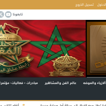
لدخول
تسجيل الخروج
تابعونا
ألازياء والموضه
عالم الفن والمشاهير
مبادرات – فعاليات- مؤتمرا
إلى رسالة أمل وبداية جديدة
أنغام تلتقي جمهور جدة في أولى 