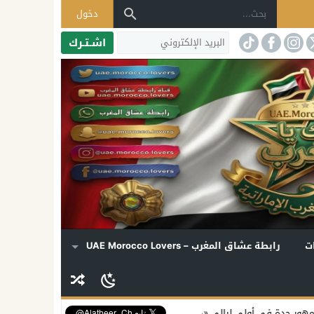
دخول
اشـتـرك
ت
رابطة عشاق المغرب – UAE Morocco Lovers
ليالي «دي روحي»
إليسا تكشف موعد ألبومها الجديد وتفتح قلبها لملفات ا