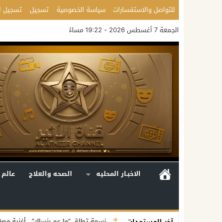
للتواصل والاستفسارات
سياسة الخصوصية
تسجيل
تسجيل ا
الجمعة 7 أغسطس 2026 - 19:22 مساءً
الاخبـار المحليه
الصحه والعلاج
عالم 
علية متكاملة
نسمة تطلق “ما عم بنساك”.. أغنية مصوّرة تحوّل وجع الفراق 
آخر المستجدات