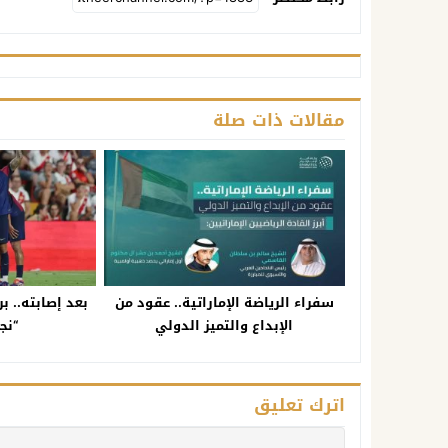
مقالات ذات صلة
سفراء الرياضة الإماراتية.. عقود من
بعد إصابته.. ب
الإبداع والتميز الدولي
“نج
اترك تعليق