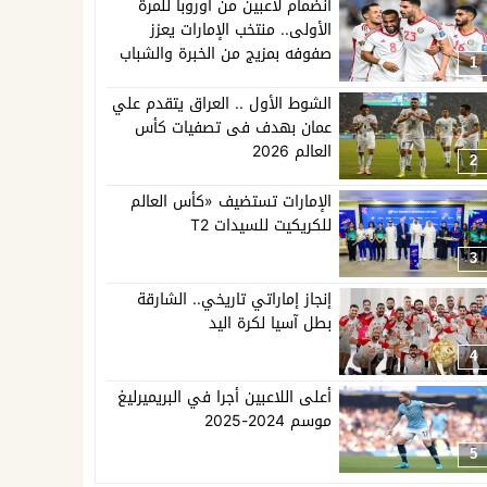
انضمام لاعبين من أوروبا للمرة
الأولى.. منتخب الإمارات يعزز
صفوفه بمزيج من الخبرة والشباب
1
الشوط الأول .. العراق يتقدم علي
عمان بهدف فى تصفيات كأس
العالم 2026
2
الإمارات تستضيف «كأس العالم
للكريكيت للسيدات T2
3
إنجاز إماراتي تاريخي.. الشارقة
بطل آسيا لكرة اليد
4
أعلى اللاعبين أجرا في البريميرليغ
موسم 2024-2025
5