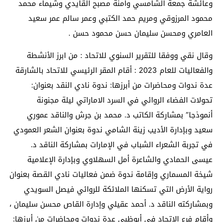
وعائشة جمعة الشامسي وآمنة مصبح القايدي وشيماء محمد
محمود المرزوقي ومريم حمد الكتبي وعمر سالم عمر سعيد
العامري ومحسن سليمان حسن محمود حسن .
وقال نقي ووفقا للتقرير السنوي للاتحاد : من ابرز الأنشطة
والفعاليات للعام 2023 : أقام المقر الرئيسي للاتحاد بالشارقة
عدة ندوات ومحاضرات من أبرزها: ندوة نادي النقد بعنوان:
تحولات الفضاء الروائي في السرد الاماراتي ليلة مجنونة
أنموذجا” بمشاركة الكاتب د. محمد بن جرش والناقد عموري
سعيد وبإدارة الأديب زينة الشامي ندوة بعنوان الشعر العمودي
في تجربة الشعراء الشباب في الإمارات بمشاركة الناقد د.
عيسى الحمادي والشاعرة أمل السهلاوي وبإدارة الإعلامية
شيخة المسماري وإقامة ندوة ضمن فعاليات نادي القصة بعنوان
رواية الأرض التي تسكنها الملائكة للروائي فيصل السويدي
وبمشاركته الناقد د. أحمد عقيلي وإدارة القاص محسن سليمان ،
وأقام فرع الاتحاد في أبوظبي عدة ندوات ومحاضرات من أبرزها: