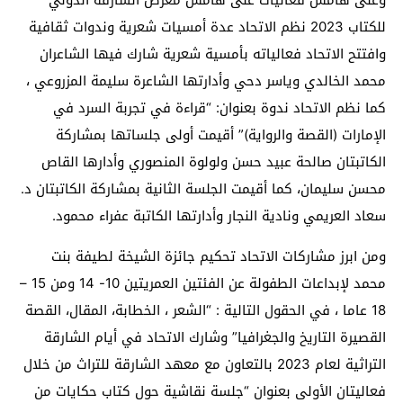
للكتاب 2023 نظم الاتحاد عدة أمسيات شعرية وندوات ثقافية
وافتتح الاتحاد فعالياته بأمسية شعرية شارك فيها الشاعران
محمد الخالدي وياسر دحي وأدارتها الشاعرة سليمة المزروعي ،
كما نظم الاتحاد ندوة بعنوان: “قراءة في تجربة السرد في
الإمارات (القصة والرواية)” أقيمت أولى جلساتها بمشاركة
الكاتبتان صالحة عبيد حسن ولولوة المنصوري وأدارها القاص
محسن سليمان، كما أقيمت الجلسة الثانية بمشاركة الكاتبتان د.
سعاد العريمي ونادية النجار وأدارتها الكاتبة عفراء محمود.
ومن ابرز مشاركات الاتحاد تحكيم جائزة الشيخة لطيفة بنت
محمد لإبداعات الطفولة عن الفئتين العمريتين 10- 14 ومن 15 –
18 عاما ، في الحقول التالية : “الشعر ، الخطابة، المقال، القصة
القصيرة التاريخ والجغرافيا” وشارك الاتحاد في أيام الشارقة
التراثية لعام 2023 بالتعاون مع معهد الشارقة للتراث من خلال
فعاليتان الأولى بعنوان “جلسة نقاشية حول كتاب حكايات من