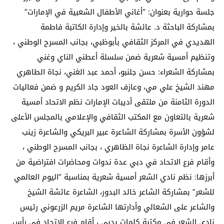
جلسة حوارية بعنوان: “أغاني الأطفال الشعبية في الإمارات”
بمشاركة الباحثة د. عائشة بالخير وإدارة الكاتبة فاطمة
الهديدي في المركز الثقافي بأبوظبي، بجانب المسرح الوطني ،
وتنظيم أمسية شعرية ضمن سلسلة أعطني الناي وغني
بمشاركة الشعراء: حسن جلنبو، أحمد عبد الغني، نجاة الطاهري
مهند الشيخ علي مي، وعازف العود جاد الكريم و ضمن فعاليات
الدورة الثامنة من ملتقى أديبات الإمارات نظم الاتحاد أمسية
شعرية بالتعاون مع المكتب الثقافي والإعلامي بالمجلس الأعلى
لشؤون الأسرة بمشاركة الشاعرة عبير البريكي والشاعرة زينب
عامر وإدارة الشاعرة نجاة الظاهري ، بجانب المسرح الوطني ،
وأقام فرع الاتحاد في دبي عدة ندوات ومحاضرات افتراضية من
أبرزها: نظم نادي الشعر أمسية شعرية بمناسبة “اليوم العالمي
للشعر” بمشاركة الشاعر خالد البدور، الشاعرة عائشة الشيخ
والشاعر على الشعالي وأدارتها الشاعرة مريم الزرعوني رئيس
نادي الشعر في مكتبة كلمات بدبي ، أقام فرع الاتحاد في رأس