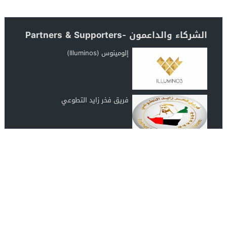
الشركاء والداعمون -Partners & Supporters
إلومينوس (Illuminos)
فريق فخر زايد التطوعي
رابطة عشاق المغرب UAE Morocco
Lover
انضم الينا على الفيس بوك