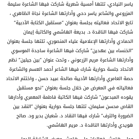
ياسر النيادي، تلتها أمسية شعرية شاركت فيها الشاعرة سليمة
المزروعي والشاعر ياسر دحي وأدارتها الشاعرة نجاة الظاهري ،
تابع الاتحاد فعاليته بجلسة بعنوان “مستقبل الكتابة الأدبية”
شاركت فيها الناقدة د. بديعة الهاشمي والكاتبة إيمان
الحمادي وأدارتها الإعلامية علياء المنصوري، تلتها جلسة بعنوان
“الخنساء بين عهدين” شاركت فيها الشاعرة ساجدة الموسوي
وأدارتها الشاعرة مريم الزرعوني ، وتحت عنوان “بين جيلين” نظم
الاتحاد جلسة حوارية شارك فيها الشاعر أحمد العسم والشاعرة
حصة العامري وأدارتها الأديبة صالحة عبيد حسن ، واختتم الاتحاد
فعالياته في المعرض من خلال جلسة بعنوان “نحو مستقبل
يقوده المبدعون” شاركت فيها الكاتبة فاطمة المعمري وأدارها
القاص محسن سليمان، تلتها جلسة حوارية بعنوان “النقد بين
الضرورة والترف” شارك فيها النقاد د. شعبان بدير ود. صالح
هويدي وأدارتها الناقدة د. مريم الهاشمي.
وعلى هامش فعاليات على هامش معرض الشارقة الدولي