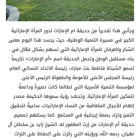
ويأتي هذا تقديراً من حديقة ام الإمارات لدور المرأة الإماراتية
الكبير في مسيرة التنمية الوطنية، حيث يجسد هذا اليوم معنى
الشكر والعرفان للمرأة الإماراتية التي تسهم بشكل فعّال في
بناء مستقبل الوطن.وتحمل الحديقة اسم «أم الإمارات» تكريماً
لسمو الشيخة فاطمة بنت مبارك، رئيسة الاتحاد النسائي العام،
رئيسة المجلس الأعلى للأمومة والطفولة الرئيس الأعلى
لمؤسسة التنمية الأسرية التي لطالما كانت نصيرةً وداعمةً
لتمكين المرأة الإماراتية. وتجسّد رؤية سموها الحكيمة مصدر
إلهام للأجيال المتعاقبة من النساء الإماراتيات، ساعيةً لتحقيق
التميز وترك بصمة إيجابية في المجتمع. كما يستلهم تصميم
حديقة أم الإمارات من إرث المغفور له، الشيخ زايد بن سلطان آل
نهيان، رحمه الله، ورؤيته التي ركزت على الحفاظ على التراث