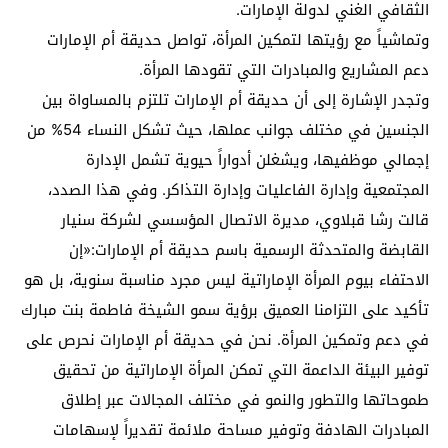
الثقافي الغني لدولة الإمارات.
وتماشياً مع رؤيتها لتمكين المرأة، تواصل حديقة أم الإمارات
دعم المشاريع والمبادرات التي تقودها المرأة.
وتجدر الإشارة إلى أن حديقة أم الإمارات تلتزم بالمساواة بين
الجنسين في مختلف جوانب عملها، حيث تشكل النساء 54% من
إجمالي موظفيها، ويشغلن أدواراً حيوية تشمل الإدارة
المجتمعية وإدارة الفاعليات وإدارة التذاكر. وفي هذا الصدد،
قالت رشا قبلاوي، مديرة الاتصال المؤسسي لشركة سنيار
القابضة والمتحدثة الرسمية باسم حديقة أم الإمارات:«إن
الاحتفاء بيوم المرأة الإماراتية ليس مجرد مناسبة سنوية، بل هو
تأكيد على التزامنا العميق برؤية سمو الشيخة فاطمة بنت مبارك
في دعم وتمكين المرأة. نحن في حديقة أم الإمارات نحرص على
توفير البيئة الداعمة التي تمكن المرأة الإماراتية من تحقيق
طموحاتها والتطور والنمو في مختلف المجالات عبر إطلاق
المبادرات الهادفة وتوفير مساحة ملائمة تقديراً لإسهامات