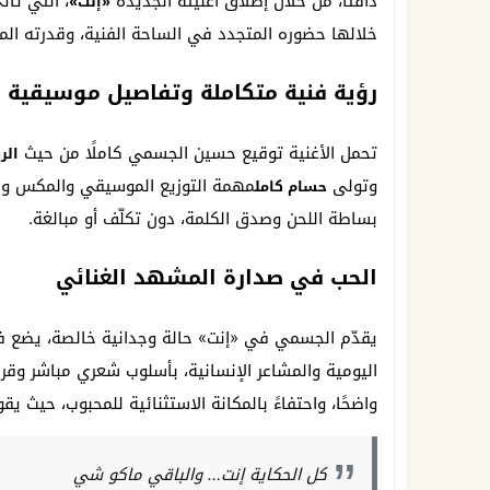
دافئًا، من خلال إطلاق أغنيته الجديدة
، التي تأت
«إنت»
خلالها حضوره المتجدد في الساحة الفنية، وقدرته ا
رؤية فنية متكاملة وتفاصيل موسيقية ن
تحمل الأغنية توقيع حسين الجسمي كاملًا من حيث
الر
وتولى
مهمة التوزيع الموسيقي والمكس وال
حسام كامل
بساطة اللحن وصدق الكلمة، دون تكلّف أو مبالغة.
الحب في صدارة المشهد الغنائي
يقدّم الجسمي في «إنت» حالة وجدانية خالصة، يضع في
اليومية والمشاعر الإنسانية، بأسلوب شعري مباشر وقري
واضحًا، واحتفاءً بالمكانة الاستثنائية للمحبوب، حيث 
كل الحكاية إنت… والباقي ماكو شي