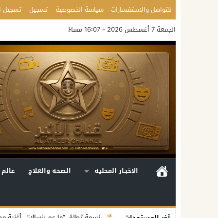
للتواصل والاستفسارات
سياسة الخصوصية
تسجيل
تسجيل ا
الجمعة 7 أغسطس 2026 - 16:07 مساءً
الاخبـار المحليه
الصحه والعلاج
عالم 
فاعلية متكاملة
نسمة تطلق “ما عم بنساك”.. أغنية مصوّرة تحوّل وجع الفرا
آخر المستجدات