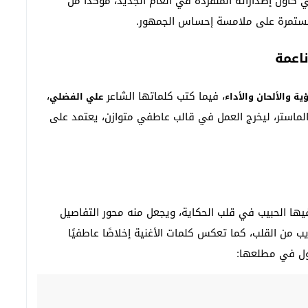
ي كأول إصداراته المنفردة في العام الجديد، مؤكّدًا من
لمستمرة على ملامسة إحساس الجمهور.
اعمة
، فيما كتب كلماتها الشاعر
،
ؤية والألحان والأداء
علي الفضلي
ماستر، ليخرج العمل في قالب عاطفي متوازن، يعتمد على
ها الحبيب في قلب الحكاية، ويجعل منه محور التفاصيل
ب من القلب، كما تعكس كلمات الأغنية إخلاصًا عاطفيًا
يقول في مطلعها: