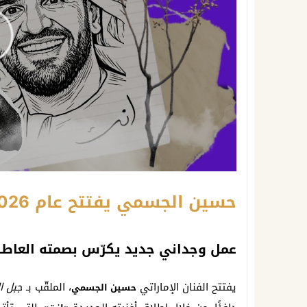
حسين الجسمي يفتتح عام 2026 بأغنية «إنت»..
عمل وجداني جديد يكرّس بصمته العاطف
يفتتح الفنان الإماراتي
، الملقّب بـ
جبل ال
حسين الجسمي