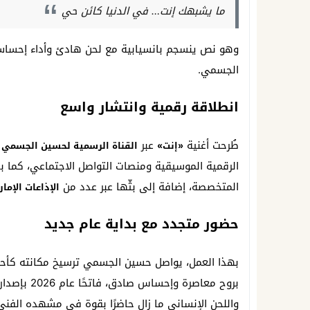
ما يشبهك إنت… في الدنيا كائن حي
وهو نص ينسجم بانسيابية مع لحن هادئ وأداء إحساس
الجسمي.
انطلاقة رقمية وانتشار واسع
طُرحت أغنية
عبر
«إنت»
القناة الرسمية لحسين الجسمي على م
الرقمية الموسيقية ومنصات التواصل الاجتماعي، كما 
المتخصصة، إضافة إلى بثّها عبر عدد من
الإذاعات الإمار
حضور متجدد مع بداية عام جديد
بهذا العمل، يواصل حسين الجسمي ترسيخ مكانته كأحد أب
بروح معاصرة
واللحن الإنساني ما زال حاضرًا بقوة في مشهده الفني