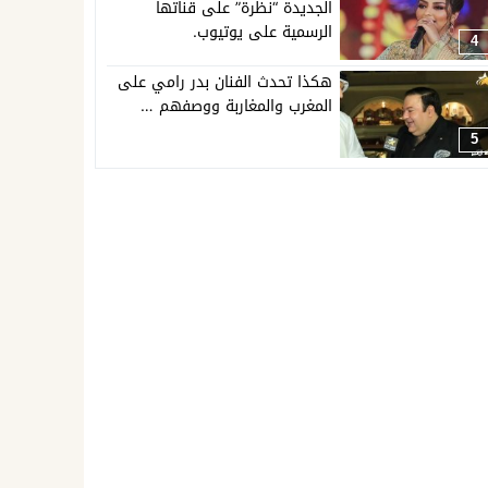
الجديدة “نظرة” على قناتها
الرسمية على يوتيوب.
4
هكذا تحدث الفنان بدر رامي على
المغرب والمغاربة ووصفهم …
5