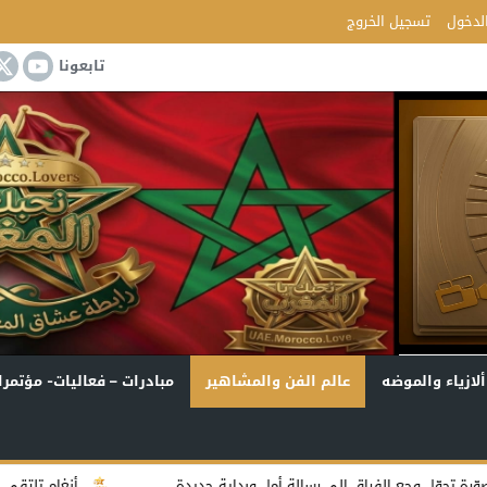
لدخول
تسجيل الخروج
تابعونا
ألازياء والموضه
عالم الفن والمشاهير
مبادرات – فعاليات- مؤتمرا
ق إلى رسالة أمل وبداية جديدة
أنغام تلتقي جمهور جدة في أولى