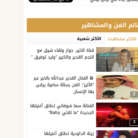
الم الفن والمشاهير
الأكثر شعبية
الأكثر مشاهدة
قناة الاثير. حوار ولقاء شيق مع
النجم القدير والكبير “وليد توفيق “
1
🎤 الفنان القدير عبدالله بالخير عبر
“الأثير”: الفن رسالة سامية يرقى
بها الإنسان
2
الفنانة سما شوفاني تطلق أغنيتها
الجديدة “ما تقلي Baby”
3
زينة الداودية تطلق أغنيتها