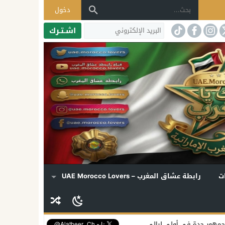
دخول
اشـتـرك
ت
رابطة عشاق المغرب – UAE Morocco Lovers
 ليالي «دي روحي»
إليسا تكشف موعد ألبومها الجديد وتفتح قلبها لملفات 