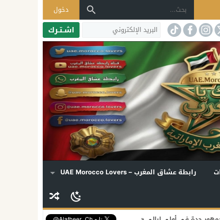
دخول
اشـتـرك
ت
رابطة عشاق المغرب – UAE Morocco Lovers
 ليالي «دي روحي»
إليسا تكشف موعد ألبومها الجديد وتفتح قلبها لملفات