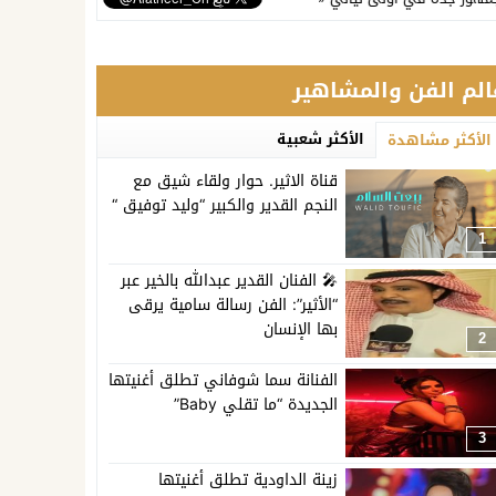
الم الفن والمشاهير
الأكثر شعبية
الأكثر مشاهدة
قناة الاثير. حوار ولقاء شيق مع
النجم القدير والكبير “وليد توفيق “
1
🎤 الفنان القدير عبدالله بالخير عبر
“الأثير”: الفن رسالة سامية يرقى
بها الإنسان
2
الفنانة سما شوفاني تطلق أغنيتها
الجديدة “ما تقلي Baby”
3
زينة الداودية تطلق أغنيتها