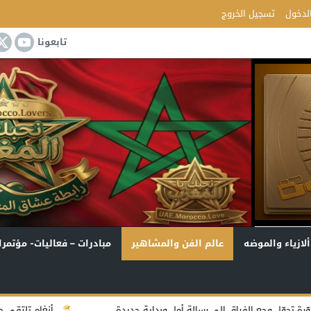
لدخول
تسجيل الخروج
تابعونا
ألازياء والموضه
عالم الفن والمشاهير
مبادرات – فعاليات- مؤتمرا
ق إلى رسالة أمل وبداية جديدة
أنغام تلتقي جمهور جدة في أولى