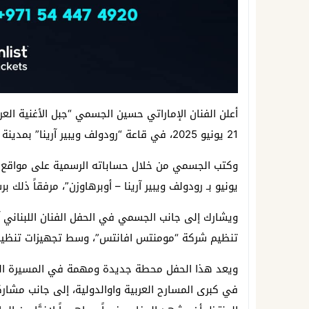
أعلن الفنان الإماراتي حسين الجسمي “جبل الأغنية العرب
21 يونيو 2025، في قاعة “رودولف ويبير آرينا” بمدينة “أوبرهاوزن”، أحد أبرز وأرقى المسارح الفنية في أوروبا.
يونيو بـ رودولف ويبير آرينا – أوبرهاوزن”، مرفقاً ذلك 
ويشارك إلى جانب الجسمي في الحفل الفنان اللبناني
تنظيم شركة “مومنتس افانتس”، وسط تجهيزات تنظيمية
ويعد هذا الحفل محطة جديدة ومهمة في المسيرة الفن
في كبرى المسارح العربية واوالدولية، إلى جانب مشا