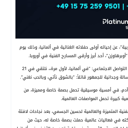
ية”، عن إحيائه أولى حفلاته الغنائية في ألمانيا، وذلك يوم
وكتب الجسمي من خلال حساباته الرسمية على مواقع التواصل الاجتماعي: “في ألمانيا، لأول مرة،، نلتقي في 21
برسالة وجدانية للجمهور قائلاً: “بالشوق نأتي، وبالحب نغني”.
 آدم، في أمسية موسيقية تحمل بصمة خاصة ومميزة، من
 كبيرة تحمل المواصفات العالمية.
ية المتميزة والعالمية لحسين الجسمي، بعد نجاحات لافتة
ركته في فعاليات عالمية حملت بصمة خاصة له، حيث من