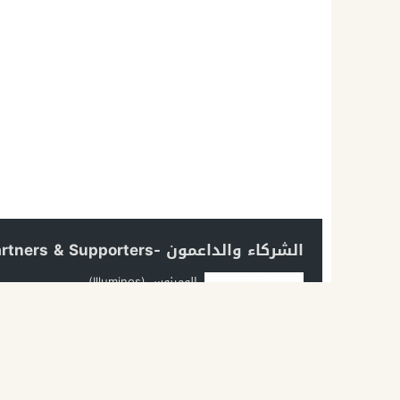
الشركاء والداعمون -Partners & Supporters
إلومينوس (Illuminos)
فريق فخر زايد التطوعي