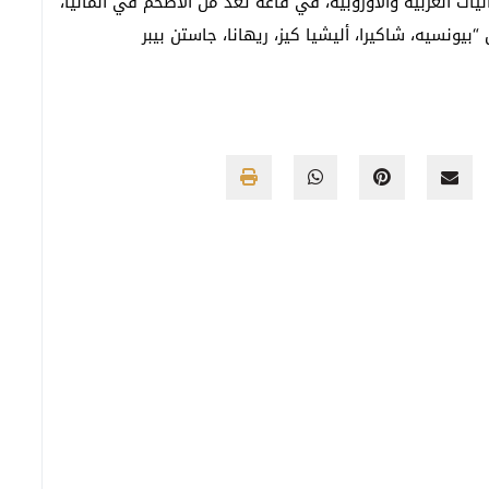
اليات العربية والأوروبية، في قاعة تعد من الأضخم في ألمانيا،
يونسيه، شاكيرا، أليشيا كيز، ريهانا، جاستن بيبر