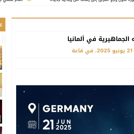
ع
لجماهيرية في ألمانيا