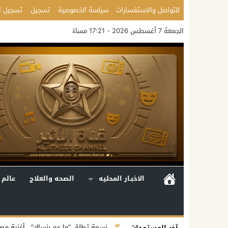
للتواصل والاستفسارات
سياسة الخصوصية
تسجيل
تسجيل ا
الجمعة 7 أغسطس 2026 - 17:21 مساءً
الاخبـار المحليه
الصحه والعلاج
عالم 
فاعلية متكاملة
نسمة تطلق “ما عم بنساك”.. أغنية مصوّرة تحوّل وجع الفرا
آخر المستجدات