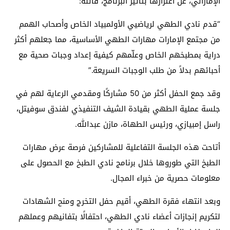
الإماراتي، عن اعتزازها بتأثير البرنامج، قائلة:
“قدم نادي الطهي لرياضيي الأولمبياد الخاص وأصحاب الهمم
من مجتمع الإمارات مهارات الطهي الأساسية، مما جعلهم أكثر
دراية بمطبخهم الخاص وعلّمهم كيفية إعداد وجبات صحية مع
أحبائهم بدلاً من طلب الوجبات السريعة.”
وقد جمع الحفل أكثر من 50 مشاركًا ومقدمي الرعاية لهم في
جلسة عملية الطهي بقيادة الشيف التنفيذي لفندق
سوفيتل
،
راسل
إمبيازي
، ورئيس الطهاة، مازن
عبدالله
.
أتاحت هذه الجلسة التفاعلية للمشاركين فرصة عرض مهارات
الطبخ التي طوروها خلال برنامج نادي الطبخ مع الحصول على
معلومات حصرية من خبراء المجال.
وبعد انتهاء فقرة الطهي، أقيم حفل التخرج ومنح الشهادات
لتكريم إنجازات أعضاء نادي الطهي، احتفالًا بتفانيهم وعملهم