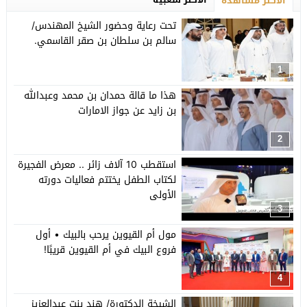
الأكثر مشاهدة
تحت رعاية وحضور الشيخ المهندس/
سالم بن سلطان بن صقر القاسمي.
1
هذا ما قالة حمدان بن محمد وعبدالله
بن زايد عن جواز الامارات
2
استقطب 10 آلاف زائر .. معرض الفجيرة
لكتاب الطفل يختتم فعاليات دورته
الأولى
3
مول أم القيوين يرحب بالبيك • أول
فروع البيك في أم القيوين قريبًا!
4
الشيخة الدكتورة/ هند بنت عبدالعزيز