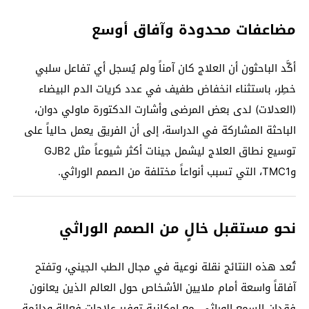
مضاعفات محدودة وآفاق أوسع
أكَّد الباحثون أن العلاج كان آمناً ولم يُسجل أي تفاعل سلبي
خطِر، باستثناء انخفاض طفيف في عدد كريات الدم البيضاء
(العدلات) لدى بعض المرضى وأشارت الدكتورة ماولي دوان،
الباحثة المشاركة في الدراسة، إلى أن الفريق يعمل حالياً على
توسيع نطاق العلاج ليشمل جينات أكثر شيوعاً مثل GJB2
وTMC1، التي تسبب أنواعاً مختلفة من الصمم الوراثي.
نحو مستقبل خالٍ من الصمم الوراثي
تُعد هذه النتائج نقلة نوعية في مجال الطب الجيني، وتفتح
آفاقاً واسعة أمام ملايين الأشخاص حول العالم الذين يعانون
فقدان السمع الوراثي، مع إمكانية توفير علاجات فعالة ودائمة