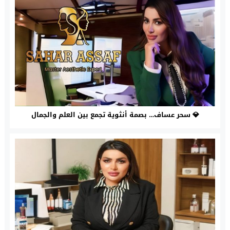
💎 سحر عساف… بصمة أنثوية تجمع بين العلم والجمال