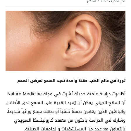
آخر تحديث :
منذ 7 أشهر
ثورة في عالم الطب..حقنة واحدة تعيد السمع لمرضى الصمم
أظهرت دراسة علمية حديثة نُشرت في مجلة Nature Medicine
أن العلاج الجيني يمكن أن يُعيد القدرة على السمع لدى الأطفال
والبالغين الذين يعانون صمماً خلقياً أو ضعف سمع وراثياً شديداً.
وشارك في الدراسة باحثون من معهد كارولينسكا السويدي
بالتعاون مع عدد من المستشفيات والجامعات الصينية.