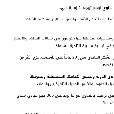
 سنوي لرسم توجهات إمارة دبي،
قطاعات لتبادل الأفكار والخبرات،وتعزيز مفاهيم القيادة
اضرات يقدمها خبراء دوليون في مجالات القيادة والابتكار
ة في ترسيخ مسيرة التنمية الشاملة.
يذكر أن مركز محمد بن راشد لإعداد القادة، الذي احتفل الشهر الماضي بمرور 20 عاماً على تأسيسه، خرّج أكثر من
ة في الدولة وتحقيق أهدافها المستقبلية وطموحها
وقدم المركز منذ تأسيسه دورات تدريبية قيادية لمنتسبي برامجه بالتعاون مع ما يزيد على 300 خبير قيادي محلي