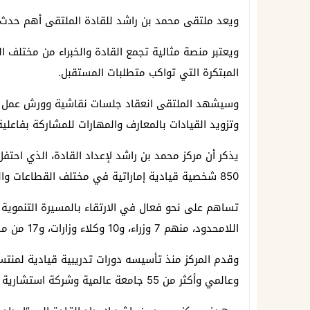
ويعد ملتقى محمد بن راشد للقادة الملتقى أهم حدث
ويعتبر منصة مثالية تجمع القادة والخبراء من مختلف ال
المبتكرة التي تواكب متطلبات المستقبل.
وسيشهد الملتقى انعقاد جلسات نقاشية وورش عمل ومح
وتزويد القيادات بالمعارف والمهارات للمشاركة بفاعلي
850 شخصية قيادية إماراتية في مختلف القطاعات والتخصصات,
تساهم على نحو فعال في الارتقاء بالمسيرة التنموي
اللامحدود، منهم 7 وزراء، و10 وكلاء وزارات، و17 من مدراء العموم، و89 من المدراء التنفيذيين والنواب.
وعالمي وأكثر من 55 جامعة عالمية وشركة استشارية قيادية.