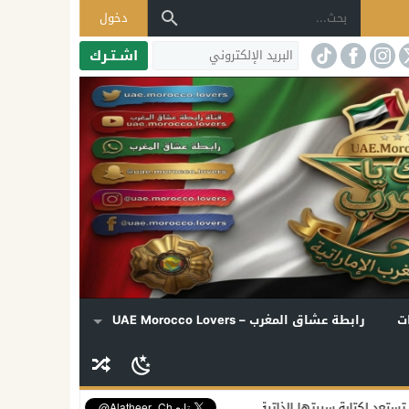
دخول
اشـتـرك
ت
رابطة عشاق المغرب – UAE Morocco Lovers
الذاتية… ومسلسل مرتقب يكشف أسراراً تُروى للمرة الأولى
بريطانيا تؤكد 