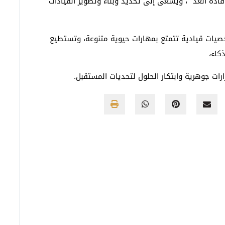
ادة الغد “، ويسعى إلى تحديد وبناء وتطوير القيادات
يات قيادية تتمتع بمهارات حيوية متنوعة، وتستطيع
كاء،
رات جوهرية وابتكار الحلول لتحديات المستقبل.