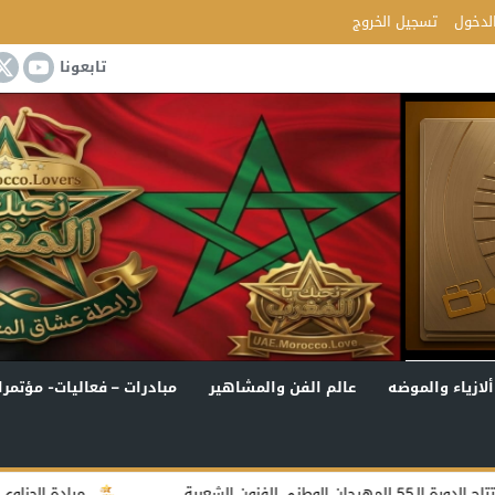
لدخول
تسجيل الخروج
تابعونا
ألازياء والموضه
عالم الفن والمشاهير
مبادرات – فعاليات- مؤتمرا
ميادة الحناوي تستعد لكتابة سيرتها 