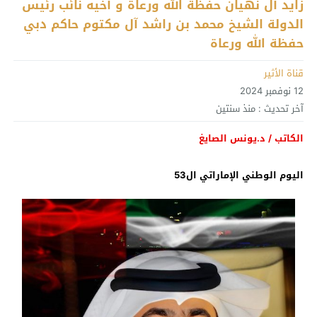
زايد آل نهيان حفظة الله ورعاة و أخيه نائب رئيس
الدولة الشيخ محمد بن راشد آل مكتوم حاكم دبي
حفظة الله ورعاة
قناة الأثير
12 نوفمبر 2024
آخر تحديث :
منذ سنتين
الكاتب / د.يونس الصايغ
اليوم الوطني الإماراتي ال53