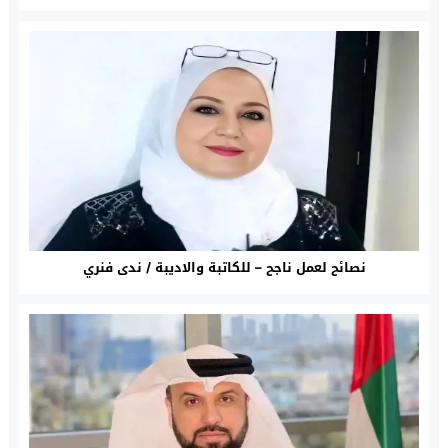
نصائح لعمل ناجح – للكاتبة والاديبة / ندى فنري