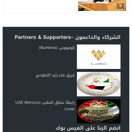
5
الشركاء والداعمون -Partners & Supporters
إلومينوس (Illuminos)
فريق فخر زايد التطوعي
رابطة عشاق المغرب UAE Morocco
Lover
انضم الينا على الفيس بوك