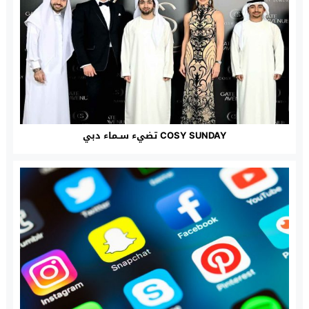
COSY SUNDAY تضيء ســماء دبي