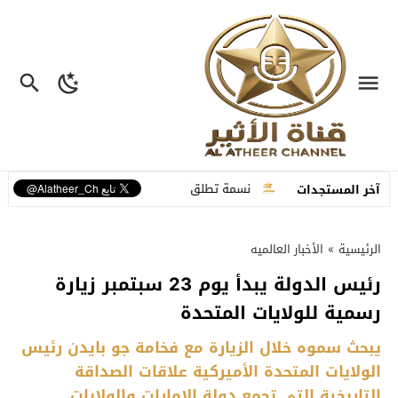
لية متكاملة
نسمة تطلق “ما عم بنساك”.. أغنية مصوّرة تحوّل وجع الفراق إ
آخر المستجدات
الرئيسية
»
الأخبار العالميه
رئيس الدولة يبدأ يوم 23 سبتمبر زيارة
رسمية للولايات المتحدة
يبحث سموه خلال الزيارة مع فخامة جو بايدن رئيس
الولايات المتحدة الأميركية علاقات الصداقة
التاريخية التي تجمع دولة الإمارات والولايات ...