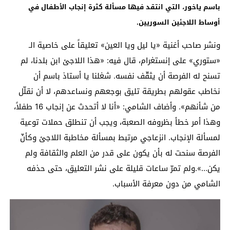
باسم ياخور، التي انتقد فيها مسألة كثرة إنجاب الأطفال في
أوساط اللاجئين السوريين.
ونشر صاحب أغنية «يا ليل ويا العين» تعليقاً على خاصية الـ
«ستوري» على إنستغرام، قال فيه: «هذا اللاجئ ابن بلدنا، لم
تسنح له الفرصة أن يثقّف نفسه. شغلنا يا أستاذ باسم أن
نخاطب عقولهم بطريقة تليق بوجعهم ونساعدهم، لا أن نقلّل
من شأنهم». وأضاف الشامي: «أنا لا أتحدث عن إنجاب 16 طفلاً،
وهذا أمر خطأ بظروفه الصعبة، ويجب أن تنطلق حملات توعية
لمسألة الإنجاب. انزعاجي مرتبط بمسألة مخاطبة اللاجئ وكأنّ
الفرصة سنحت له بأن يكون على قدر من العلم والثقافة ولم
يكن…».ولم تمرّ ساعات قليلة على نشر التعليق، حتى حذفه
الشامي من دون معرفة الأسباب.