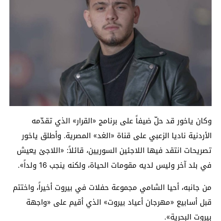
وكان ياخور قد حلّ ضيفاً على برنامج «القرار» الذي تقدّمه
الأردنية ناديا الزعبي على قناة «الغد» المصرية. وأطلق ياخور
تصريحات انتقد فيها اللاجئين السوريين، قائلاً: «اللاجئ يعيش
في بلد آخر وليس لديه مقومات الحياة، ولكنه ينجب 16 ولداً».
من جانبه، أحيا الشامي مجموعة حفلات في بيروت أخيراً، واختتم
قبل أسابيع «مهرجان أعياد بيروت» الذي أقيم على «واجهة
بيروت البحرية».