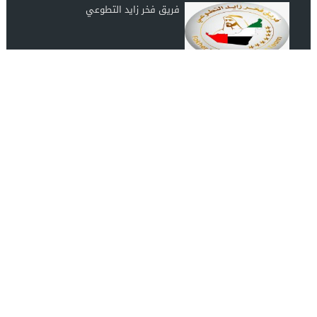
فريق فخر زايد التطوعي
رابطة عشاق المغرب UAE Morocco
Lover
انضم الينا على الفيس بوك
مصدرك الموثوق لأحدث الأخبار الفنية والاجتماعية والثقافية
اشـتـرك