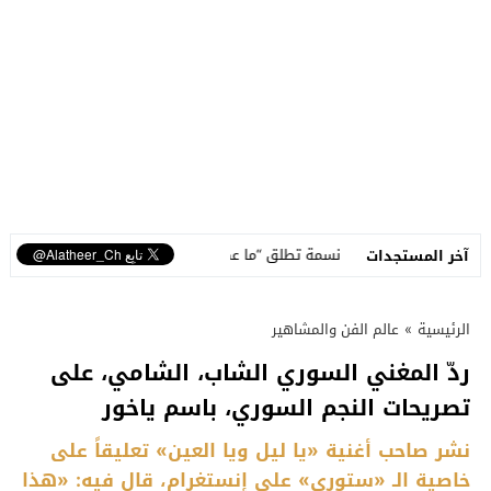
املة
نسمة تطلق “ما عم بنساك”.. أغنية مصوّرة تحوّل وجع الفراق إلى رسال
آخر المستجدات
الرئيسية
»
عالم الفن والمشاهير
ردّ المغني السوري الشاب، الشامي، على
تصريحات النجم السوري، باسم ياخور
نشر صاحب أغنية «يا ليل ويا العين» تعليقاً على
خاصية الـ «ستوري» على إنستغرام، قال فيه: «هذا