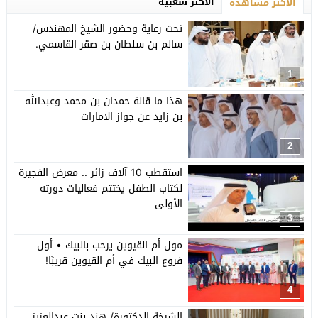
الأكثر شعبية
الأكثر مشاهدة
تحت رعاية وحضور الشيخ المهندس/
سالم بن سلطان بن صقر القاسمي.
1
هذا ما قالة حمدان بن محمد وعبدالله
بن زايد عن جواز الامارات
2
استقطب 10 آلاف زائر .. معرض الفجيرة
لكتاب الطفل يختتم فعاليات دورته
الأولى
3
مول أم القيوين يرحب بالبيك • أول
فروع البيك في أم القيوين قريبًا!
4
الشيخة الدكتورة/ هند بنت عبدالعزيز