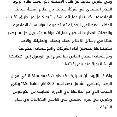
وفي معرض حديثه عن هذه الأنظمة ذكر السيد بهاء الزيود
المدير التنفيذي في شركة سبايكا بأن نظام (منصة سبايكا
الإعلامية) الذي تدار عملياته بشكل شبه كامل عن طريق تقنيات
الذكاء الاصطناعي الحديثة تم تطويره للمؤسسات الإعلامية
والجهات
المعنية لتسهيل عمليات مراقبة وتسجيل كل ما يصدر
عنها في وسائل الإعلام لحظة بلحظة، وتحليلها والأخذ
بمعطياتها لتحسين أداء الشركات والمؤسسات الحكومية
ومؤسسات القطاع الخاص بما يقوم إلى الوصول إلى اهدافها
الإستراتيجية وتطبيق رؤيتها
.
وأضاف الزيود بأن (سبايكا) قد طورت خدمة مبتكرة في مجال
الرصد الإعلامي الشامل تحت اسم
“MediaInsight360”
وهي
الخدمة التي تم اطلاقها في الدورة السابقة من الكونغرس
وتعرض في فترة الملتقى على هامش الفعاليات في جناح
الشركة
.