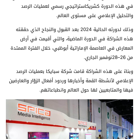
في هذه الدورة
كشريك
استراتيجي رسمي
ل
عمليات
الرصد
والتحليل
الإعلامي على مستوى العالم.
وذلك لدورته الحالية
2024 بعد القبول والنجاح ال
ذي حققته
هذه الشراكة في الدورة الماضية
،
و
التي أق
ي
مت في أرض
المعارض في العاصمة الإماراتية أبوظبي
، خلال الفترة الممتدة
من
26
–
28
نوفمبر الجاري
.
وبناءً على هذه الشراكة
قامت
شركة سبايكا بعمليات الرصد
الإعلامي لأنشطة
القمة
وأخباره
ا
وردود أفعال الزوّار والعارضين
فيه
ا
والمتابعيين لها حول العالم
وانطباعاتهم
.