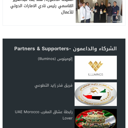
القاسمي رئيس نادي الامارات الدولي
للأعمال
5
الشركاء والداعمون -Partners & Supporters
إلومينوس (Illuminos)
فريق فخر زايد التطوعي
رابطة عشاق المغرب UAE Morocco
Lover