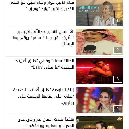
قناة الاثير. حوار ولقاء شيق مع النجم
القدير والكبير “وليد توفيق “
1
🎤 الفنان القدير عبدالله بالخير عبر
“الأثير”: الفن رسالة سامية يرقى بها
الإنسان
2
الفنانة سما شوفاني تطلق أغنيتها
الجديدة “ما تقلي Baby”
3
زينة الداودية تطلق أغنيتها الجديدة
“نظرة” على قناتها الرسمية على
يوتيوب.
4
هكذا تحدث الفنان بدر رامي على
المغرب والمغاربة ووصفهم …