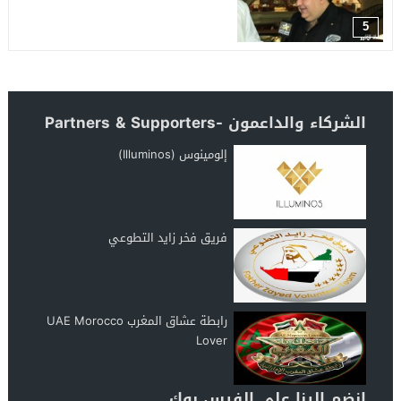
5
الشركاء والداعمون -Partners & Supporters
إلومينوس (Illuminos)
فريق فخر زايد التطوعي
رابطة عشاق المغرب UAE Morocco
Lover
انضم الينا على الفيس بوك