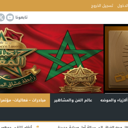
لدخول
تسجيل الخروج
تابعونا
ألازياء والموضه
عالم الفن والمشاهير
مبادرات – فعاليات- مؤتمرا
وبداية جديدة
أنغام تلتقي جمهور جدة في أولى ليالي «دي روح