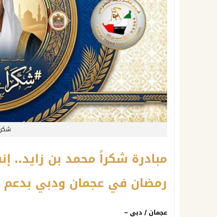
شكراً
مبادرة شكراً محمد بن زايد
.. إ
رمضان في عجمان ودبي بدعم م
عجمان / دبي –