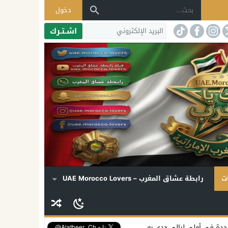
دخول
اشـتـرك
ت
رابطة عشاق المغرب – UAE Morocco Lovers
ي»
إليسا تكشف موعد ألبومها الجديد وتفتح قلبها لملفات الفن وبيروت