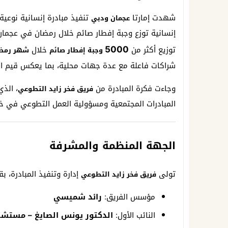
شهدت إمارتا
تنفيذ مبادرة إنسانية نوعية
عجمان ودبي
إنسانية توزع وجبة إفطار صائم خلال رمضان في عجمان
5000
توزيع أكثر من
خلال
وجبة إفطار صائم
شهر رمضا
شراكات فاعلة مع عدة جهات محلية، بما يعكس قيم ال
وجاءت فكرة المبادرة من
، الذ
فريق فخر زايد التطوعي
المبادرات المجتمعية ومسؤولية العمل التطوعي في خ
الجهة المنظمة والمشرفة
تولى
إدارة وتنفيذ المبادرة، بق
فريق فخر زايد التطوعي
مؤسس الفريق:
رائد شميسي
النائب الأول:
الدكتور يونس الصايغ – مستشار