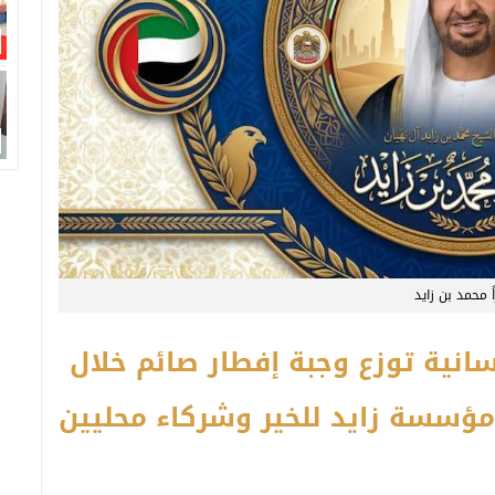
 محمد بن زايد
نسانية توزع وجبة إفطار صائم خلال
ؤسسة زايد للخير
وشركاء محليين