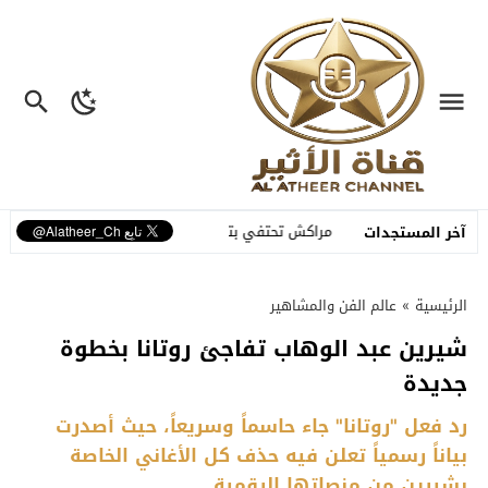
إمارات
مراكش تحتفي بتراثها الشعبي في افتتاح الدورة الـ55 للمهرجان الوطني للفنون الشعبية
آخر المستجدات
الرئيسية
»
عالم الفن والمشاهير
شيرين عبد الوهاب تفاجئ روتانا بخطوة
جديدة
رد فعل "روتانا" جاء حاسماً وسريعاً، حيث أصدرت
بياناً رسمياً تعلن فيه حذف كل الأغاني الخاصة
بشيرين من منصاتها الرقمية