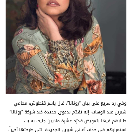
وفي رد سريع على بيان “روتانا”، قال ياسر قنطوش، محامي
شيرين عبد الوهاب، إنه تقدّم بدعوى جديدة ضد شركة “روتانا”
طالبهم فيها بتعويض قدرُه عشرة ملايين جنيه، بسبب
استمرارهم في حذف أغاني شيرين الجديدة التي طرحتها أخيراً،