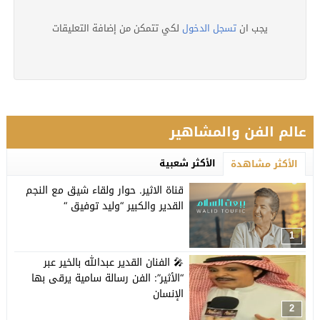
يجب ان
تسجل الدخول
لكي تتمكن من إضافة التعليقات
عالم الفن والمشاهير
الأكثر شعبية
الأكثر مشاهدة
قناة الاثير. حوار ولقاء شيق مع النجم
القدير والكبير “وليد توفيق “
1
🎤 الفنان القدير عبدالله بالخير عبر
“الأثير”: الفن رسالة سامية يرقى بها
الإنسان
2