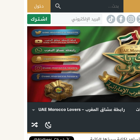
دخول
اشـتـرك
ت
رابطة عشاق المغرب – UAE Morocco Lovers
 الذاتية… ومسلسل مرتقب يكشف أسراراً تُروى للمرة الأولى
بريطانيا تؤكد