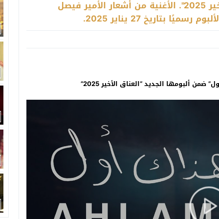
إحدى أبرز أغاني ألبومها الجديد "العناق الأخير 2025". الأغنية من أشعار الأمير فيصل
 بتاريخ 27 يناير 2025.
ضمن ألبومها الجديد “العناق الأخير 2025”