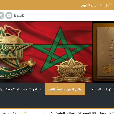
لدخول
تسجيل الخروج
تابعونا
ألازياء والموضه
عالم الفن والمشاهير
مبادرات – فعاليات- مؤتمرا
ميادة الحناوي تستعد لكتابة سيرتها