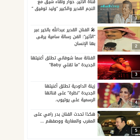
قناة الاثير. حوار ولقاء شيق مع
النجم القدير والكبير “وليد توفيق “
1
🎤 الفنان القدير عبدالله بالخير عبر
“الأثير”: الفن رسالة سامية يرقى
بها الإنسان
2
الفنانة سما شوفاني تطلق أغنيتها
الجديدة “ما تقلي Baby”
3
زينة الداودية تطلق أغنيتها
الجديدة “نظرة” على قناتها
الرسمية على يوتيوب.
4
هكذا تحدث الفنان بدر رامي على
المغرب والمغاربة ووصفهم …
5