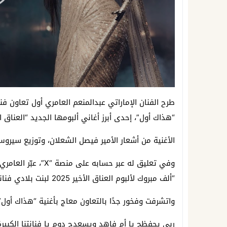
طرح الفنان الإماراتي عبدالمنعم العامري أول تعاون فني
“هذاك أول”، إحدى أبرز أغاني ألبومها الجديد “العناق الأخير 
الأغنية من أشعار الأمير فيصل الشعلان، وتوزيع سيروس، حيث تم 
وفي تعليق له عبر حسابه على منصة “X”، عبّر العامري عن سعادته قائلاً:
“ألف مبروك لألبوم العناق الأخير 2025 لبنت بلادي فنانة العرب أحلام، كل التوفيق والنجاح بإذن الله…
واتشرفت وفخور جدًا بالتعاون معاج بأغنية “هذاك أول”
ربي يحفظج يا أم فاهد ويسعدج دوم يا فنانتنا الكبيرة