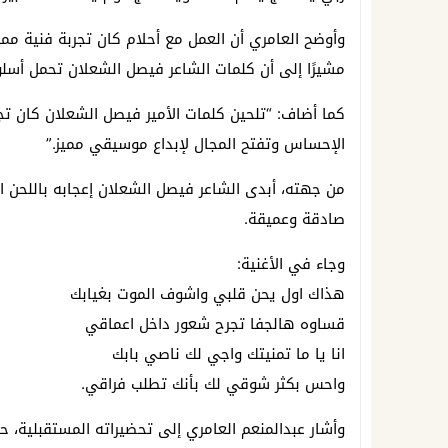
وأوضح العامري أن العمل مع أحلام كان تجربة فنية مميز
مشيرًا إلى أن كلمات الشاعر فيصل الشعلان تحمل أسلوبً
كما أضاف: “تلحين كلمات الأمير فيصل الشعلان كان تجر
الإحساس وتفتح المجال لإبداع موسيقي مميز.”
من جهته، أبدى الشاعر فيصل الشعلان إعجابه باللحن ال
صادقة وعميقة.
وجاء في الأغنية:
هذاك اول يحن قلبي واشوف الموت بغيابك
قساوه هالجفا تجرح شعور داخل اعماقي
انا يا ما تمنيتك واجي لك ناصي بابك
واحس بكثر شوقي لك بأنك تطلب فراقي.
وأشار عبدالمنعم العامري إلى تحضيراته المستقبلية، 