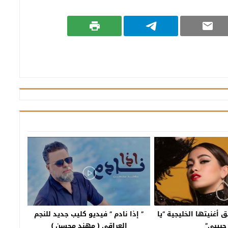
 أغنيتها الخليجية “يا
” إذا نادم ” فيديو كليب جديد للنجم
حبيبي”
العراقي ( مهند محسن )