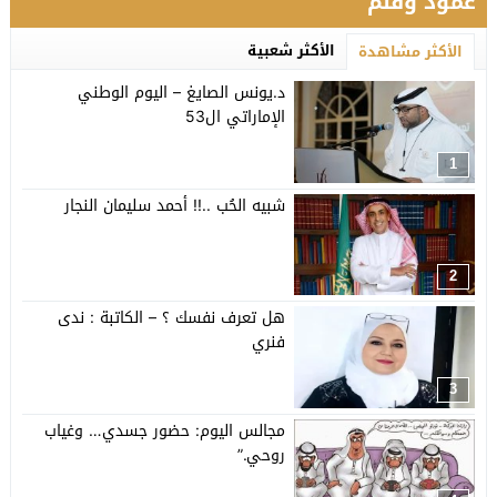
عمود وقلم
الأكثر شعبية
الأكثر مشاهدة
د.يونس الصايغ – اليوم الوطني
الإماراتي ال53
1
شبيه الحُب ..!! أحمد سليمان النجار
2
هل تعرف نفسك ؟ – الكاتبة : ندى
فنري
3
مجالس اليوم: حضور جسدي… وغياب
روحي.”