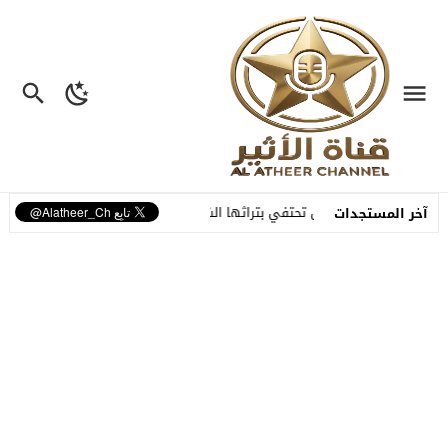
مراكش تحتفي بتراثها الشعبي في افتتاح الدورة الـ55 للمهرجان الوطني للفنون الشعبية
آخر المستجدات