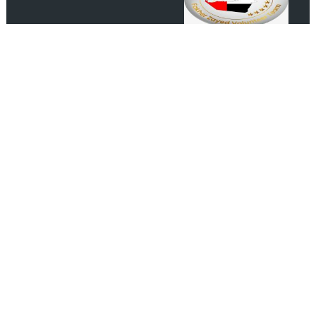
رابطة عشاق المغرب UAE Morocco
Lover
انضم الينا على الفيس بوك
مصدرك الموثوق لأحدث الأخبار الفنية والاجتماعية والثقافية
اشـتـرك
managment@alatheerchannel.com