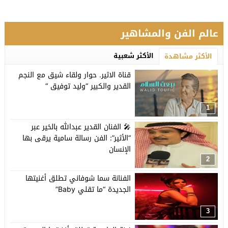
عالم الفن والمشاهير
الأكثر شعبية
الأكثر مشاهدة
قناة الاثير. حوار ولقاء شيق مع النجم
القدير والكبير “وليد توفيق “
1
🎤 الفنان القدير عبدالله بالخير عبر
“الأثير”: الفن رسالة سامية يرقى بها
الإنسان
2
الفنانة سما شوفاني تطلق أغنيتها
الجديدة “ما تقلي Baby”
3