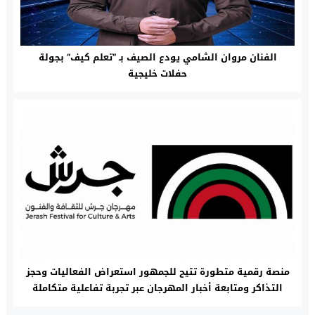
الفنان مروان الشامي يودع الصيف بـ “تعلم كيف” بجولة
حفلات خليجية
منصة رقمية متطورة تتيح للجمهور استعراض الفعاليات وحجز
التذاكر ومتابعة أخبار المهرجان عبر تجربة تفاعلية متكاملة