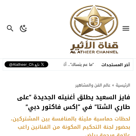
مة تطلق “ما عم بنساك”.. أغنية مصوّرة تحوّل وجع الفراق إلى رسالة أمل وبداية
آخر المستجدات
الرئيسية
»
عالم الفن والمشاهير
فايز السعيد يطلق أغنيته الجديدة “على
طاري الشتا” في “إكس فاكتور دبي”
لحظات حماسية مليئة بالمنافسة بين المشتركين،
بحضور لجنة التحكيم المكونة من الفنانين راغب
علامة ورحمة رياض.