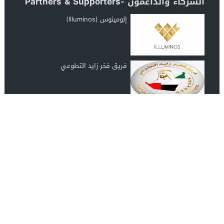
الشركاء والداعمون -Partners & Supporters
إلومينوس (Illuminos)
فريق فخر زايد التطوعي
رابطة عشاق المغرب UAE Morocco
Lover
انضم الينا على الفيس بوك