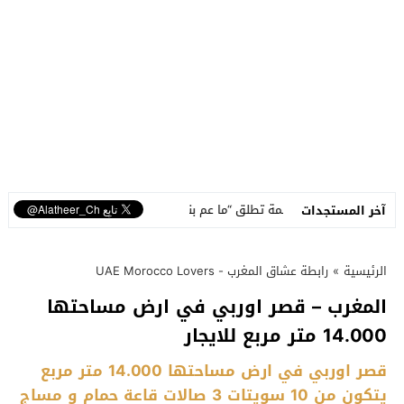
نسمة تطلق “ما عم بنساك”.. أغنية مصوّرة تحوّل وجع الفراق إلى رسالة أمل
آخر المستجدات
الرئيسية
»
رابطة عشاق المغرب - UAE Morocco Lovers
المغرب – قصر اوربي في ارض مساحتها
14.000 متر مربع للايجار
قصر اوربي في ارض مساحتها 14.000 متر مربع
يتكون من 10 سويتات 3 صالات قاعة حمام و مساج