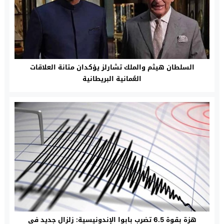
السلطان هيثم والملك تشارلز يؤكدان متانة العلاقات
العُمانية البريطانية
هزة بقوة 6.5 تضرب بابوا الإندونيسية: زلزال جديد في