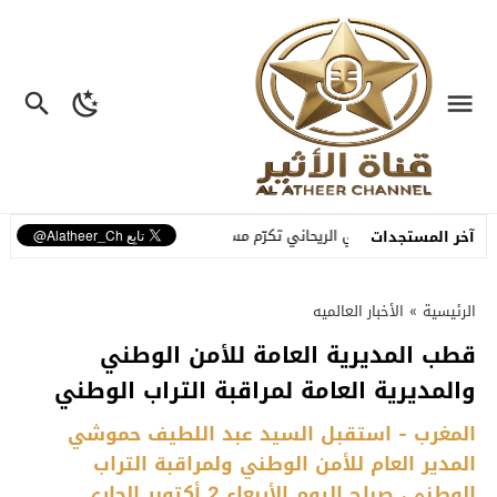
جائزة مي الريحاني تكرّم مسرح كركلا… احتفاءٌ بخمسين عاماً من الإبداع الذي حمل 
آخر المستجدات
الرئيسية
»
الأخبار العالميه
قطب المديرية العامة للأمن الوطني
والمديرية العامة لمراقبة التراب الوطني
المغرب - استقبل السيد عبد اللطيف حموشي
المدير العام للأمن الوطني ولمراقبة التراب
الوطني، صباح اليوم الأربعاء 2 أكتوبر الجاري