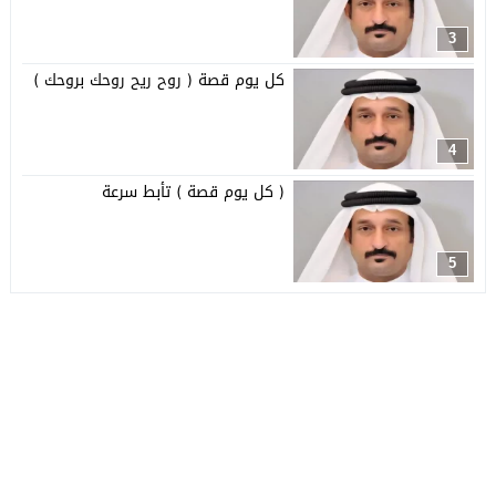
3
كل يوم قصة ( روح ريح روحك بروحك )
4
( كل يوم قصة ) تأبط سرعة
5