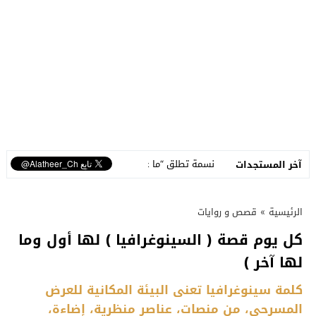
متكاملة
نسمة تطلق “ما عم بنساك”.. أغنية مصوّرة تحوّل وجع الفراق إلى ر
آخر المستجدات
الرئيسية
»
قصص و روايات
كل يوم قصة ( السينوغرافيا ) لها أول وما
لها آخر )
كلمة سينوغرافيا تعنى البيئة المكانية للعرض
المسرحى، من منصات، عناصر منظرية، إضاءة،