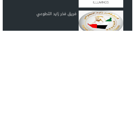
فريق فخر زايد التطوعي
رابطة عشاق المغرب UAE Morocco
Lover
انضم الينا على الفيس بوك
مصدرك الموثوق لأحدث الأخبار الفنية والاجتماعية والثقافية
اشـتـرك