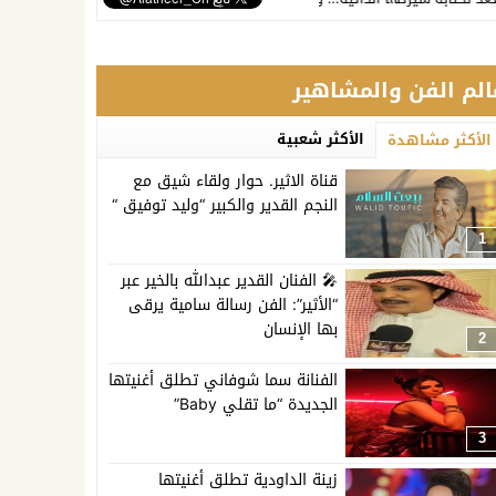
الم الفن والمشاهير
الأكثر شعبية
الأكثر مشاهدة
قناة الاثير. حوار ولقاء شيق مع
النجم القدير والكبير “وليد توفيق “
1
🎤 الفنان القدير عبدالله بالخير عبر
“الأثير”: الفن رسالة سامية يرقى
بها الإنسان
2
الفنانة سما شوفاني تطلق أغنيتها
الجديدة “ما تقلي Baby”
3
زينة الداودية تطلق أغنيتها