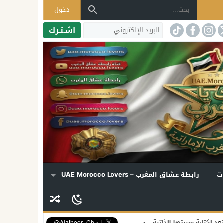
دخول
اشـتـرك
ت
رابطة عشاق المغرب – UAE Morocco Lovers
سلسل مرتقب يكشف أسراراً تُروى للمرة الأولى
بريطانيا تؤكد بقاء الإمار