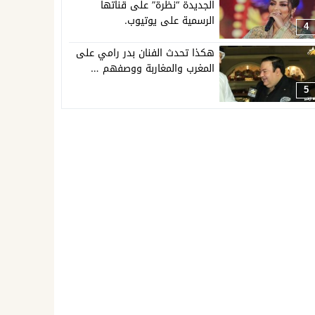
الجديدة “نظرة” على قناتها
الرسمية على يوتيوب.
4
هكذا تحدث الفنان بدر رامي على
المغرب والمغاربة ووصفهم …
5