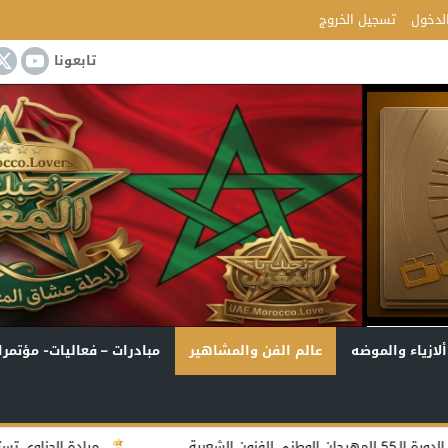
لدخول
تسجيل الخروج
تابعونا
ألازياء والموضه
عالم الفن والمشاهير
مبادرات – فعاليات- مؤتمرا
ميادة الحناوي تستعد لكتابة سيرتها الذاتية… وم