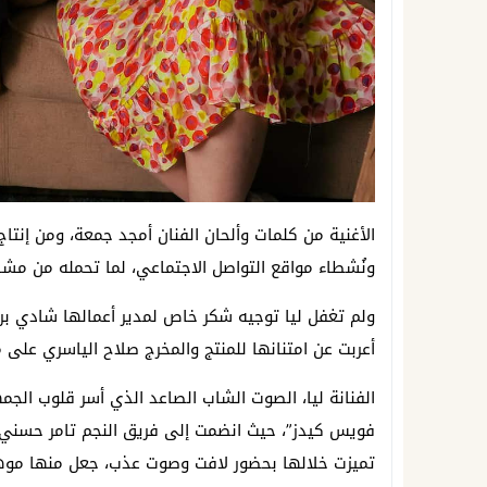
الأغنية من كلمات وألحان الفنان أمجد جمعة، ومن إنت
ونُشطاء مواقع التواصل الاجتماعي، لما تحمله من مشا
ولم تغفل ليا توجيه شكر خاص لمدير أعمالها شادي برا
أعربت عن امتنانها للمنتج والمخرج صلاح الياسري على 
الفنانة ليا، الصوت الشاب الصاعد الذي أسر قلوب الجمه
فويس كيدز”، حيث انضمت إلى فريق النجم تامر حسني، 
تميزت خلالها بحضور لافت وصوت عذب، جعل منها موهب