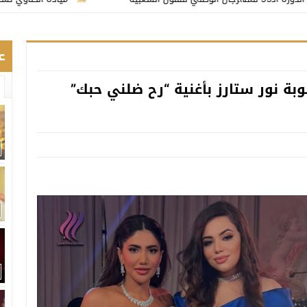
ع
بة نور ستارز بأغنية “رح ضلني حبك”