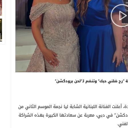
ة “رح ضلني حبك” وتنضم لـ”لحن برودكشن”
علنت الفنانة اللبنانية الشابة ليا نجمة الموسم الثاني من
ودكشن” في دبي، معربة عن سعادتها الكبيرة بهذه الشراكة
فني.