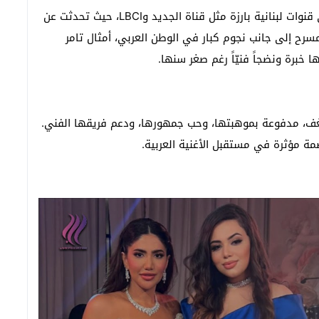
وقد شاركت ليا في عدد من المقابلات التلفزيونية على قنوات لبنانية بارزة مثل قناة الجديد وLBCI، حيث تحدثت عن
ح إلى جانب نجوم كبار في الوطن العربي، أمثال تامر
خبرة ونضجاً فنيّاً رغم صغر سنها.
شغف، مدفوعة بموهبتها، وحب جمهورها، ودعم فريقها الفني.
مة مؤثرة في مستقبل الأغنية العربية.