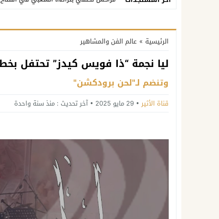
الرئيسية
»
عالم الفن والمشاهير
ليا نجمة “ذا فويس كيدز” تحتفل بخطو
وتنضم لـ"لحن برودكشن"
قناة الأثير
29 مايو 2025
آخر تحديث :
منذ سنة واحدة