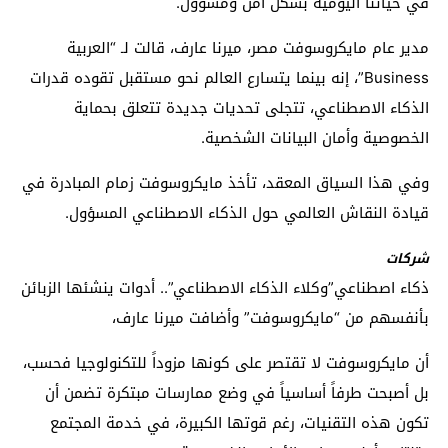
في حياتنا اليومية بشكل آمن ومسؤول.
مدير عام مايكروسوفت مصر، ميرنا عارف، قالت لـ “العربية
Business”، إنه بينما يتسارع العالم نحو مستقبل تقوده قدرات
الذكاء الاصطناعي، تتجلى تحديات جديدة تتعلق بحماية
الخصوصية وأمان البيانات الشخصية.
وفي هذا السياق المعقد، تأخذ مايكروسوفت زمام المبادرة في
قيادة النقاش العالمي حول الذكاء الاصطناعي المسؤول.
شركات
ذكاء اصطناعي”وكلاء الذكاء الاصطناعي”.. أدوات ينشئها الزبائن
بأنفسهم من “مايكروسوفت” وأضافت ميرنا عارف،
أن مايكروسوفت لا تقتصر على كونها مزوداً للتكنولوجيا فحسب،
بل أصبحت طرفاً أساسياً في وضع ممارسات مبتكرة تضمن أن
تكون هذه التقنيات، رغم قوتها الكبيرة، في خدمة المجتمع