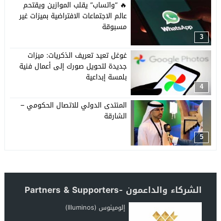
🔥 “واتساب” يقلب الموازين ويقتحم
عالم الاجتماعات الافتراضية بميزات غير
مسبوقة
3
غوغل تعيد تعريف الذكريات: ميزات
جديدة لتحويل صورك إلى أعمال فنية
بلمسة إبداعية
4
المنتدى الدولي للاتصال الحكومي –
الشارقة
5
الشركاء والداعمون -Partners & Supporters
إلومينوس (Illuminos)