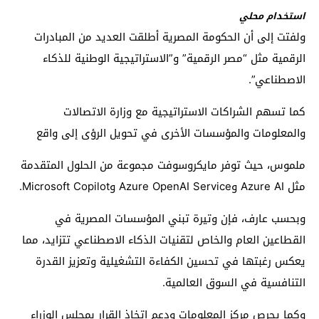
استخدام محلي
ولفتت إلى أن الحكومة المصرية أطلقت العديد من المبادرات
الرقمية مثل “مصر الرقمية” و”الاستراتيجية الوطنية للذكاء
الاصطناعي”.
كما تسهم الشراكات الاستراتيجية مع وزارة الاتصالات
والمعلومات والمؤسسات الأخرى في تحويل الرؤى إلى واقع
ملموس، حيث توفر مايكروسوفت مجموعة من الحلول المتقدمة
مثل Azure AI وAzure OpenAI Service وMicrosoft Copilot.
وبحسب عارف، فإن وتيرة تبني المؤسسات المصرية في
القطاعين العام والخاص لتقنيات الذكاء الاصطناعي تتزايد، مما
يعكس رغبتها في تحسين الكفاءة التشغيلية وتعزيز القدرة
التنافسية في السوق العالمية.
وكما يحرص مركز المعلومات ودعم اتخاذ القرار بمجلس الوزراء