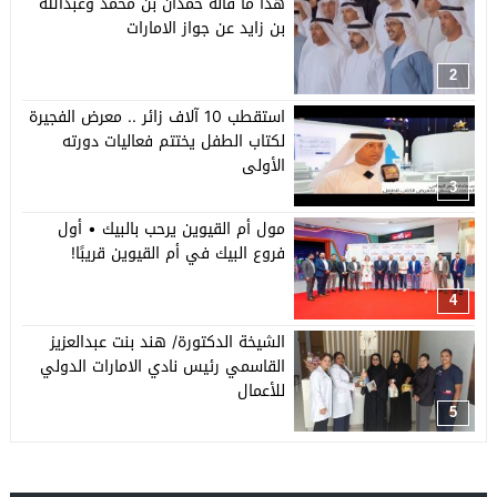
هذا ما قالة حمدان بن محمد وعبدالله
بن زايد عن جواز الامارات
2
استقطب 10 آلاف زائر .. معرض الفجيرة
لكتاب الطفل يختتم فعاليات دورته
الأولى
3
مول أم القيوين يرحب بالبيك • أول
فروع البيك في أم القيوين قريبًا!
4
الشيخة الدكتورة/ هند بنت عبدالعزيز
القاسمي رئيس نادي الامارات الدولي
للأعمال
5