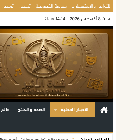
للتواصل والاستفسارات
سياسة الخصوصية
تسجيل
تسجيل ا
السبت 8 أغسطس 2026 - 14:14 مساءً
الاخبـار المحليه
الصحه والعلاج
عالم 
متكاملة
نسمة تطلق “ما عم بنساك”.. أغنية مصوّرة تحوّل وجع الفراق إلى ر
آخر المستجدات