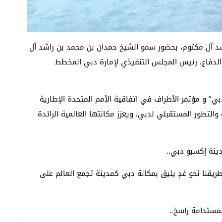
شد آل مكتوم، بحضور سمو الشيخ حمدان بن محمد بن راشد آل
الدفاع، رئيس المجلس التنفيذي لإمارة دبي المخطط
تي ستجعل المدينة التي استضافت “إكسبو 2020 دبي” و مؤتمر الأطراف في اتفاقية الأمم المتحدة الإطارية
ساسياً يقود النمو والتطور المستقبلي لدبي، ويعزز مكانتها العالمية الرائدة
ينة إكسبو دبي..
نا نحو غدٍ يليق بمكانة دبي كمدينة تجمع العالم على
المستدامة راسخ..