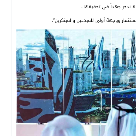
لا ندخر جهداً في تحقيقها..
استثمار ووجهة أولى للمبدعين والمبتكرين”.