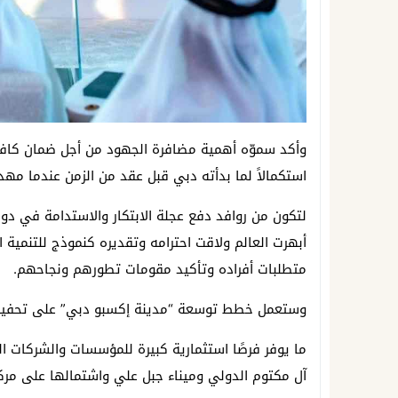
وأكد سموّه أهمية مضافرة الجهود من أجل ضمان كاف
استكمالاً لما بدأته دبي قبل عقد من الزمن عندما مه
لتكون من روافد دفع عجلة الابتكار والاستدامة في د
أبهرت العالم ولاقت احترامه وتقديره كنموذج للتنمية
متطلبات أفراده وتأكيد مقومات تطورهم ونجاحهم.
وستعمل خطط توسعة “مدينة إكسبو دبي” على تحفيز 
ما يوفر فرصًا استثمارية كبيرة للمؤسسات والشركات ا
آل مكتوم الدولي وميناء جبل علي واشتمالها على مرك