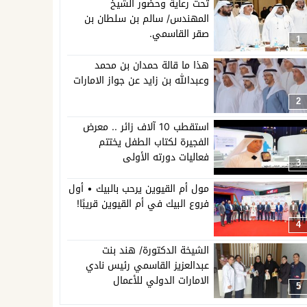
تحت رعاية وحضور الشيخ
المهندس/ سالم بن سلطان بن
صقر القاسمي.
1
هذا ما قالة حمدان بن محمد
وعبدالله بن زايد عن جواز الامارات
2
استقطب 10 آلاف زائر .. معرض
الفجيرة لكتاب الطفل يختتم
فعاليات دورته الأولى
3
مول أم القيوين يرحب بالبيك • أول
فروع البيك في أم القيوين قريبًا!
4
الشيخة الدكتورة/ هند بنت
عبدالعزيز القاسمي رئيس نادي
الامارات الدولي للأعمال
5