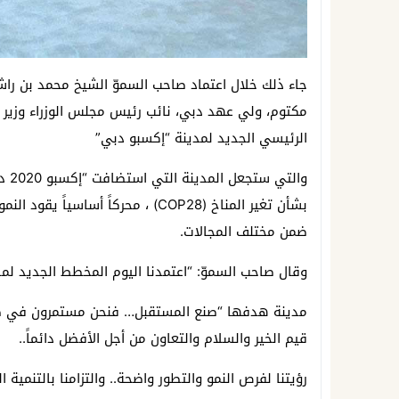
جاء ذلك خلال اعتماد صاحب السموّ الشيخ محمد بن را
مكتوم، ولي عهد دبي، نائب رئيس مجلس الوزراء وزير 
الرئيسي الجديد لمدينة “إكسبو دبي”
وال
بشأن تغير المناخ (COP28) ، محركاً أ
ضمن مختلف المجالات.
وقال صاحب السموّ: “اعتمدنا اليوم المخطط الجديد لمد
مدينة هدفها “صنع المستقبل… فنحن مستمرون في طريق
قيم الخير والسلام والتعاون من أجل الأفضل دائماً..
رؤيتنا لفرص النمو والتطور واضحة.. والتزامنا بالتنمية 