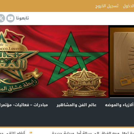
لدخول
تسجيل الخروج
تابعونا
ألازياء والموضه
عالم الفن والمشاهير
مبادرات – فعاليات- مؤتمرا
سالة أمل وبداية جديدة
أنغام تلتقي جمهور جدة في أولى ليالي