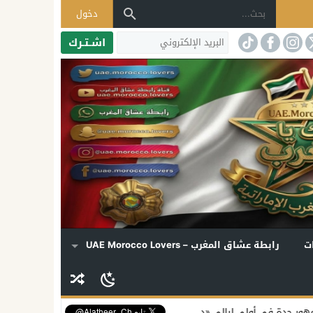
دخول
اشـتـرك
ت
رابطة عشاق المغرب – UAE Morocco Lovers
 «دي روحي»
إليسا تكشف موعد ألبومها الجديد وتفتح قلبها لملفات الفن و