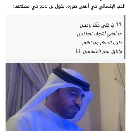
الحب الإنساني في أبهى صوره. يقول بن لاحج في مطلعها:
يا حِبّي خلّنا راحلين
ما أبغي أشوف العاذلين
طيب السهر ويا القمر
والليل ستر العاشقين