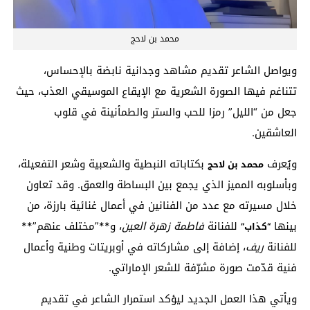
محمد بن لاحج
ويواصل الشاعر تقديم مشاهد وجدانية نابضة بالإحساس،
تتناغم فيها الصورة الشعرية مع الإيقاع الموسيقي العذب، حيث
جعل من “الليل” رمزا للحب والستر والطمأنينة في قلوب
العاشقين.
ويُعرف
بكتاباته النبطية والشعبية وشعر التفعيلة،
محمد بن لاحج
وبأسلوبه المميز الذي يجمع بين البساطة والعمق. وقد تعاون
خلال مسيرته مع عدد من الفنانين في أعمال غنائية بارزة، من
بينها
للفنانة
فاطمة زهرة العين
، و**”مختلف عنهم”**
“كذاب”
للفنانة
ريف
، إضافة إلى مشاركاته في أوبريتات وطنية وأعمال
فنية قدّمت صورة مشرّفة للشعر الإماراتي.
ويأتي هذا العمل الجديد ليؤكد استمرار الشاعر في تقديم