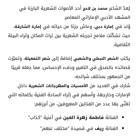
يُعدّ الشاعر
أحد الأصوات الشعرية البارزة في
محمد بن لاحج
المشهد الأدبي الإماراتي المعاصر.
وُلد في
، وعاش جزءًا من حياته في
،
إمارة دبي
إمارة الشارقة
حيث تشكّلت ملامح تجربته الشعرية بين تراث المكان وثراء البيئة
الثقافية.
يكتب
إضافة إلى
، وتميّزت
الشعر النبطي والشعبي
شعر التفعيلة
قصائده بالصدق في التعبير ودفء الإحساس، مما جعله قريبًا
من الجمهور بمختلف شرائحه.
شارك في العديد من
داخل
الأمسيات والمهرجانات الشعرية
الإمارات وخارجها، وأسهم في إثراء الساحة الفنية بكلماته التي
تغنّى بها عدد من الفنانين المعروفين، من أبرزهم:
الفنانة
فاطمة زهرة العين
في أغنية
“كذاب”
الفنانة
ريف
في قصيدة
“مختلف عنهم”