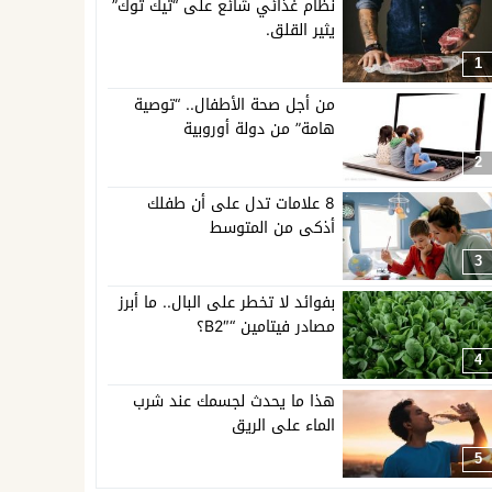
نظام غذائي شائع على “تيك توك”
يثير القلق.
1
من أجل صحة الأطفال.. “توصية
هامة” من دولة أوروبية
2
8 علامات تدل على أن طفلك
أذكى من المتوسط
3
بفوائد لا تخطر على البال.. ما أبرز
مصادر فيتامين “B2″؟
4
هذا ما يحدث لجسمك عند شرب
الماء على الريق
5