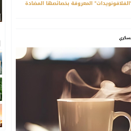
لافونويدات" المعروفة بخصائصها المضادة
لسكري