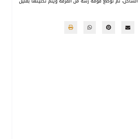
لساخن، ثم توضع فوقه رشة من القرفة ويتم تحليتها بقليل