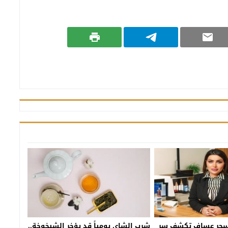
 سحر عساف تكشف سر
شرب الشاي يومياً قد يؤخر الشيخوخة..