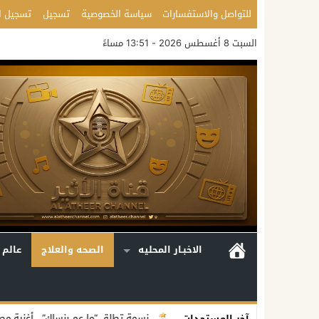
للتواصل والاستفسارات
سياسة الخصوصية
تسجيل
تسجيل ا
السبت 8 أغسطس 2026 - 13:51 مساءً
الاخبـار المحليه
الصحه والعلاج
عالم 
اعلية متكاملة
نسمة تطلق “ما عم بنساك”.. أغنية مصوّرة تحوّل وجع الفراق
آخر المستجدات