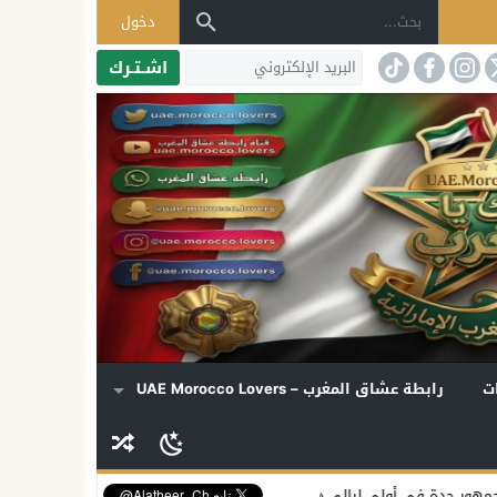
دخول
اشـتـرك
ت
رابطة عشاق المغرب – UAE Morocco Lovers
ليالي «دي روحي»
إليسا تكشف موعد ألبومها الجديد وتفتح قلبها لملفات ا