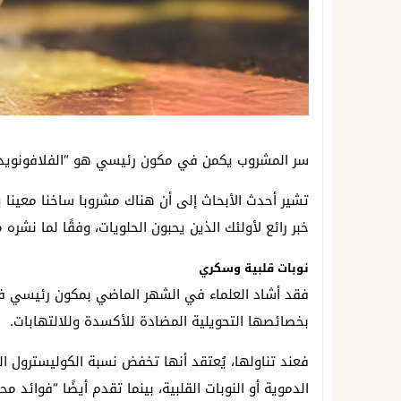
سر المشروب يكمن في مكون رئيسي هو “الفلافونويدات
تشير أحدث الأبحاث إلى أن هناك مشروبا ساخنا معينا ي
خبر رائع لأولئك الذين يحبون الحلويات، وفقًا لما نشره موقع Surrey Live. إنه مشروب الشوكولاتة الساخ
نوبات قلبية وسكري
فقد أشاد العلماء في الشهر الماضي بمكون رئيسي في
بخصائصها التحويلية المضادة للأكسدة وللالتهابات.
فعند تناولها، يُعتقد أنها تخفض نسبة الكوليسترول ال
الدموية أو النوبات القلبية، بينما تقدم أيضًا “فوائد 