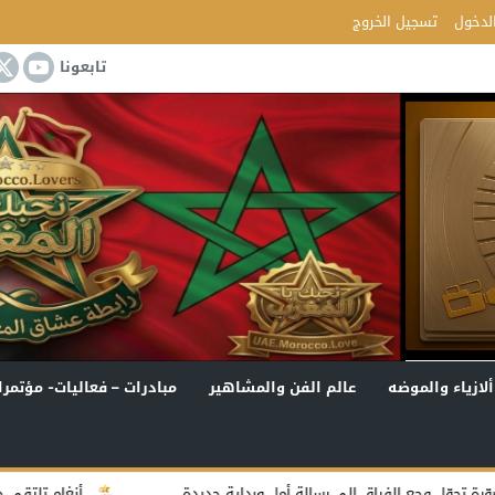
لدخول
تسجيل الخروج
تابعونا
ألازياء والموضه
عالم الفن والمشاهير
مبادرات – فعاليات- مؤتمرا
 إلى رسالة أمل وبداية جديدة
أنغام تلتقي جمهور جدة في أولى 