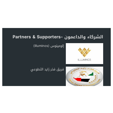
الشركاء والداعمون -Partners & Supporters
إلومينوس (Illuminos)
فريق فخر زايد التطوعي
رابطة عشاق المغرب UAE Morocco
Lover