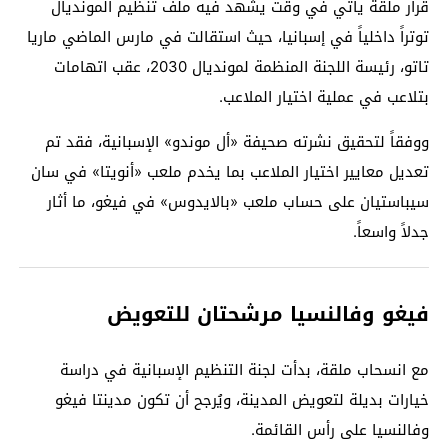
قرار ملقة يأتي في وقت يشهد فيه ملف تنظيم المونديال
توتراً داخلياً في إسبانيا، حيث استقالت في مارس الماضي ماريا
تاتو، رئيسة اللجنة المنظمة لمونديال 2030، عقب اتهامات
بتلاعب في عملية اختيار الملاعب.
ووفقاً لتحقيق نشرته صحيفة «أل موندو» الإسبانية، فقد تم
تعديل معايير اختيار الملاعب بما يخدم ملعب «أنويتا» في سان
سيباستيان على حساب ملعب «بالايدوس» في فيغو، ما أثار
جدلاً واسعاً.
فيغو وفالنسيا مرشحتان للتعويض
مع انسحاب ملقة، بدأت لجنة التنظيم الإسبانية في دراسة
خيارات بديلة لتعويض المدينة، ويُرجح أن تكون مدينتا فيغو
وفالنسيا على رأس القائمة.