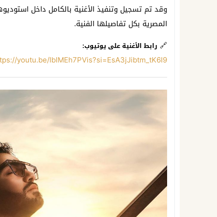
وقد تم تسجيل وتنفيذ الأغنية بالكامل داخل استوديو
المصرية بكل تفاصيلها الفنية.
🔗
رابط الأغنية على يوتيوب:
tps://youtu.be/IbIMEh7PVis?si=EsA3jJibtm_tK6I9