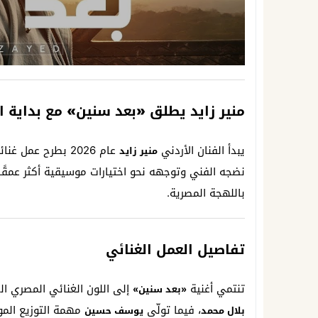
منير زايد يطلق «بعد سنين» مع بداية ال
يبدأ الفنان الأردني
عام 2026 بطرح عمل غنائي جديد يحمل عنوان
منير زايد
نضجه الفني وتوجهه نحو اختيارات موسيقية أكثر عمقًا و
باللهجة المصرية.
تفاصيل العمل الغنائي
تنتمي أغنية
إلى اللون الغنائي المصري ال
«بعد سنين»
، فيما تولّى
مهمة التوزيع الم
بلال محمد
يوسف حسين