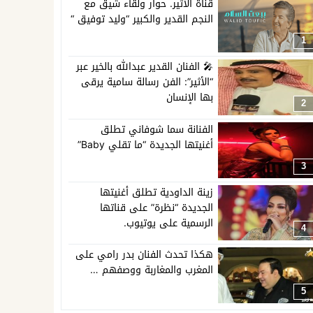
قناة الاثير. حوار ولقاء شيق مع
النجم القدير والكبير “وليد توفيق “
1
🎤 الفنان القدير عبدالله بالخير عبر
“الأثير”: الفن رسالة سامية يرقى
بها الإنسان
2
الفنانة سما شوفاني تطلق
أغنيتها الجديدة “ما تقلي Baby”
3
زينة الداودية تطلق أغنيتها
الجديدة “نظرة” على قناتها
الرسمية على يوتيوب.
4
هكذا تحدث الفنان بدر رامي على
المغرب والمغاربة ووصفهم …
5