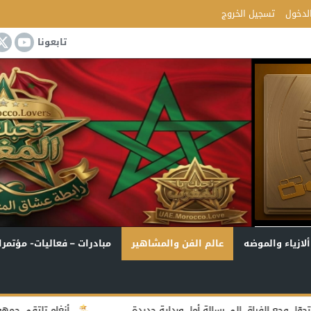
لدخول
تسجيل الخروج
تابعونا
ألازياء والموضه
عالم الفن والمشاهير
مبادرات – فعاليات- مؤتمرا
ة أمل وبداية جديدة
أنغام تلتقي جمهور جدة في أولى ليالي «د