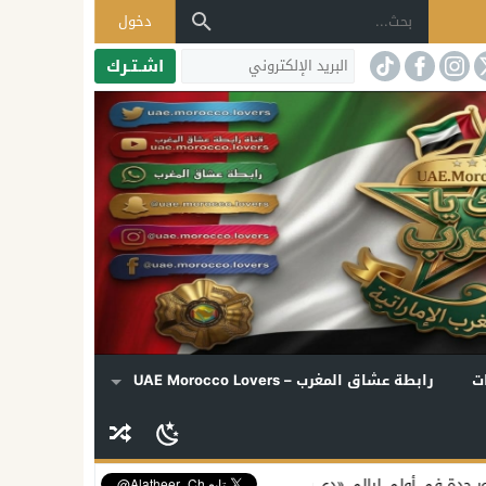
دخول
اشـتـرك
ت
رابطة عشاق المغرب – UAE Morocco Lovers
ي روحي»
إليسا تكشف موعد ألبومها الجديد وتفتح قلبها لملفات الفن وبير