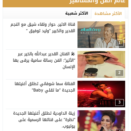
عالم الفن والمشاهير
الأكثر شعبية
الأكثر مشاهدة
قناة الاثير. حوار ولقاء شيق مع النجم
القدير والكبير “وليد توفيق “
1
🎤 الفنان القدير عبدالله بالخير عبر
“الأثير”: الفن رسالة سامية يرقى بها
الإنسان
2
الفنانة سما شوفاني تطلق أغنيتها
الجديدة “ما تقلي Baby”
3
زينة الداودية تطلق أغنيتها الجديدة
“نظرة” على قناتها الرسمية على
يوتيوب.