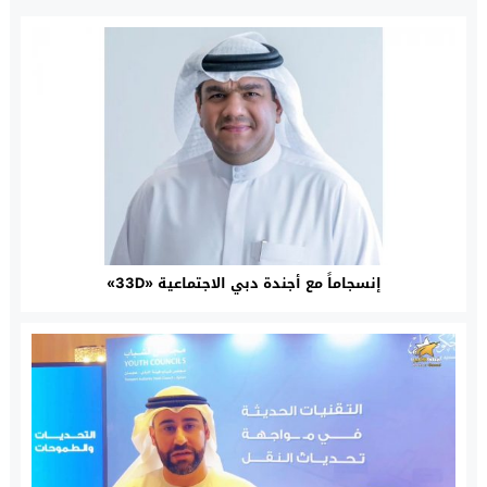
إنسجاماً مع أجندة دبي الاجتماعية «33D»