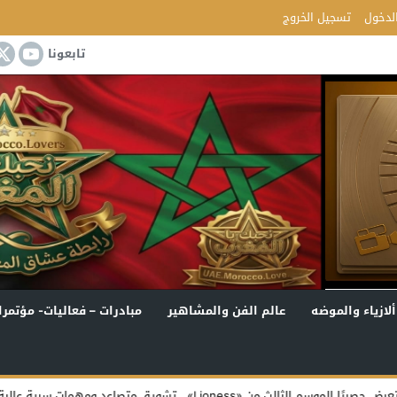
لدخول
تسجيل الخروج
تابعونا
ألازياء والموضه
عالم الفن والمشاهير
مبادرات – فعاليات- مؤتمرا
مهمات سرية عالية المخاطر
4 ملايين مشاهدة لـ«تعالي هنا».. نادر الأتات يواصل نجاحه باللهجة المصرية