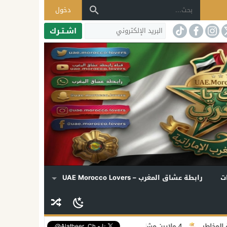
دخول
اشـتـرك
ت
رابطة عشاق المغرب – UAE Morocco Lovers
مياد