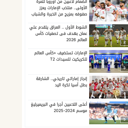
انضمام لاعبين من أوروبا للمرة
الأولى.. منتخب الإمارات يعزز
صفوفه بمزيج من الخبرة والشباب
1
الشوط الأول .. العراق يتقدم علي
عمان بهدف فى تصفيات كأس
العالم 2026
2
الإمارات تستضيف «كأس العالم
للكريكيت للسيدات T2
3
إنجاز إماراتي تاريخي.. الشارقة
بطل آسيا لكرة اليد
4
أعلى اللاعبين أجرا في البريميرليغ
موسم 2024-2025
5