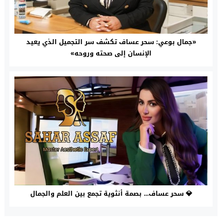
«جمال بوعي: سحر عساف تكشف سر التجميل الذي يعيد
الإنسان إلى صحته وروحه»
💎 سحر عساف… بصمة أنثوية تجمع بين العلم والجمال