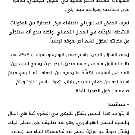
المكونات النشطة الأكثر شعبيّة في المجال التجميلي. تعرّفوا
على خصائصه وفوائده فيما يلي.
يُعرف الحمض الهيالوريني باحتلاله مركز الصدارة بين المكونات
النشطة المُرطّبة في المجال التجميلي، ولكنه يبدو أنه سيتخلّى
عن مكانته لمكوّن نشط آخر يفوقه ترطيباً.
يُعرف المكوّن الجديد باسم حمض البوليغلوتاميك أو PGA، وقد
تمّ عزله لأول مرة في جسم قنديل البحر حيث يسمح له بتخزين
الماء في أنسجته الهشّة ما يحميه من الجفاف. أما اليوم، فيتمّ
استخراجه من طعام تقليدي ياباني يُعرف باسم “ناتو” ويتمّ
صنعه من فول الصويا المُخمّر.
– خصائصه:
لا يتواجد هذا الحمض بشكل طبيعي في البشرة كما هي الحال
بالنسبة للحمض الهيالورني. وهو عند تطبيقه على سطح الجلد،
يُشكّل طبقة غير مرئيّة تنتفخ عند مُلامستها للماء مما يُساعد