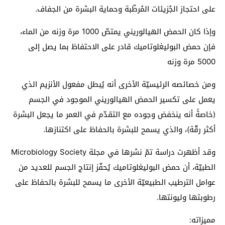
على احتجاز الجُزيئات المُرطّبة وحماية البشرة من الجفاف.
وإذا كان الحمض الهيالوريني يمتصّ 1000 مرة وزنه من الماء،
فإن حمض البوليغلوتاميك قادر على الاحتفاظ بما يصل إلى
5000 مرة وزنه
ومن خصائصه الرئيسيّة الأخرى أنه يُبطل مفعول الأنزيم الذي
يعمل على تكسير الحمض الهيالوريني الموجود في الجسم
(خاصةً أنه ينخفض وجوده مع التقدّم في العمر ما يجعل البشرة
أكثر رقّة)، والذي يسمح للبشرة بالحفاظ على اكتنازها.
وقد أظهرت دراسة تمّ نشرها في مجلة Microbiology Society
الطبيّة، أن حمض البوليغلوتاميك يُحفّز إنتاج الجسم للعديد من
عوامل الترطيب الطبيعيّة الأخرى ما يسمح للبشرة بالحفاظ على
رطوبتها وليونتها.
مميزاته: