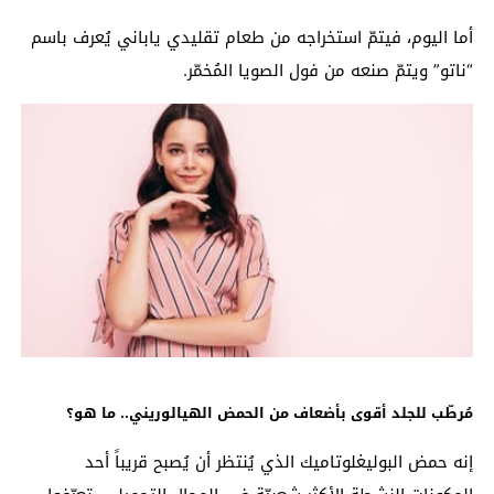
أما اليوم، فيتمّ استخراجه من طعام تقليدي ياباني يُعرف باسم
“ناتو” ويتمّ صنعه من فول الصويا المُخمّر.
مُرطّب للجلد أقوى بأضعاف من الحمض الهيالوريني.. ما هو؟
إنه حمض البوليغلوتاميك الذي يُنتظر أن يُصبح قريباً أحد