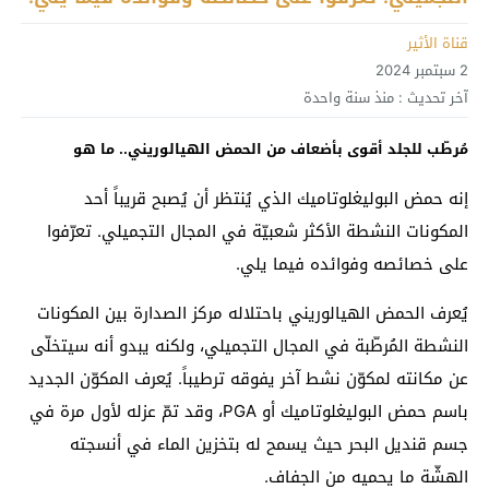
قناة الأثير
2 سبتمبر 2024
آخر تحديث :
منذ سنة واحدة
مُرطّب للجلد أقوى بأضعاف من الحمض الهيالوريني.. ما هو
إنه حمض البوليغلوتاميك الذي يُنتظر أن يُصبح قريباً أحد
المكونات النشطة الأكثر شعبيّة في المجال التجميلي. تعرّفوا
على خصائصه وفوائده فيما يلي.
يُعرف الحمض الهيالوريني باحتلاله مركز الصدارة بين المكونات
النشطة المُرطّبة في المجال التجميلي، ولكنه يبدو أنه سيتخلّى
عن مكانته لمكوّن نشط آخر يفوقه ترطيباً. يُعرف المكوّن الجديد
باسم حمض البوليغلوتاميك أو PGA، وقد تمّ عزله لأول مرة في
جسم قنديل البحر حيث يسمح له بتخزين الماء في أنسجته
الهشّة ما يحميه من الجفاف.