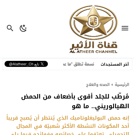
تكاملة
نسمة تطلق “ما عم بنساك”.. أغنية مصوّرة تحوّل وجع الفراق إلى رس
آخر المستجدات
الرئيسية
»
الصحه والعلاج
مُرطّب للجلد أقوى بأضعاف من الحمض
الهيالوريني.. ما هو
إنه حمض البوليغلوتاميك الذي يُنتظر أن يُصبح قريباً
أحد المكونات النشطة الأكثر شعبيّة في المجال
التجميلي. تعرّفوا على خصائصه وفوائده فيما يلي.