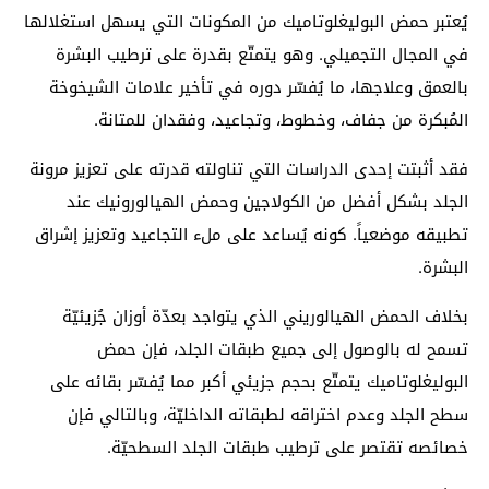
يُعتبر حمض البوليغلوتاميك من المكونات التي يسهل استغلالها
في المجال التجميلي. وهو يتمتّع بقدرة على ترطيب البشرة
بالعمق وعلاجها، ما يُفسّر دوره في تأخير علامات الشيخوخة
المُبكرة من جفاف، وخطوط، وتجاعيد، وفقدان للمتانة.
فقد أثبتت إحدى الدراسات التي تناولته قدرته على تعزيز مرونة
الجلد بشكل أفضل من الكولاجين وحمض الهيالورونيك عند
تطبيقه موضعياً. كونه يُساعد على ملء التجاعيد وتعزيز إشراق
البشرة.
بخلاف الحمض الهيالوريني الذي يتواجد بعدّة أوزان جُزيئيّة
تسمح له بالوصول إلى جميع طبقات الجلد، فإن حمض
البوليغلوتاميك يتمتّع بحجم جزيئي أكبر مما يُفسّر بقائه على
سطح الجلد وعدم اختراقه لطبقاته الداخليّة، وبالتالي فإن
خصائصه تقتصر على ترطيب طبقات الجلد السطحيّة.