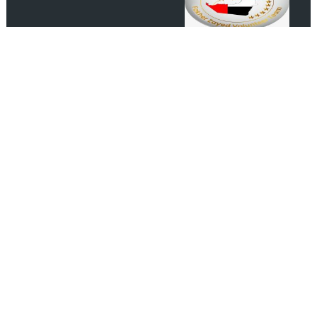
رابطة عشاق المغرب UAE Morocco
Lover
انضم الينا على الفيس بوك
مصدرك الموثوق لأحدث الأخبار الفنية والاجتماعية والثقافية
اشـتـرك
managment@alatheerchannel.com